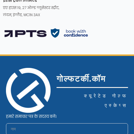
इरोस ट्रैवल लिमिटेड
एए हाउस 19, 27 ओल्ड ग्लूसेस्टर स्ट्रीट,
लंदन, इंग्लैंड, WC1N 3AX
गोल्फटर्की.कॉम
क्यूरेटेड गोल्फ
एस्केप्स
हमारे समाचार पत्र के सदस्य बनें।