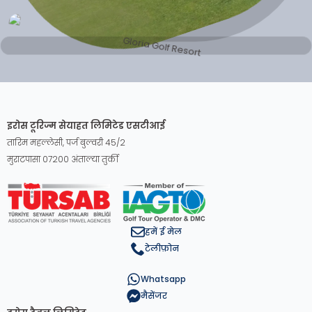
इरोस टूरिज्म सेयाहत लिमिटेड एसटीआई
तारिम महल्लेसी, पर्ज बुल्वरी 45/2
मुराटपासा 07200 अंताल्या तुर्की
हमें ई मेल
टेलीफ़ोन
Whatsapp
मैसेंजर