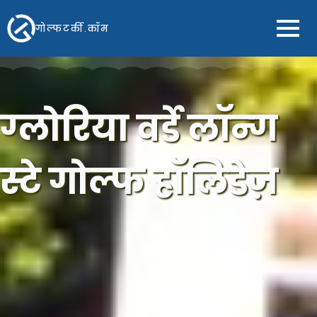
गोल्फटर्की.कॉम
ग्लोरिया वर्डे लॉन्ग
स्टे गोल्फ हॉलिडेज़