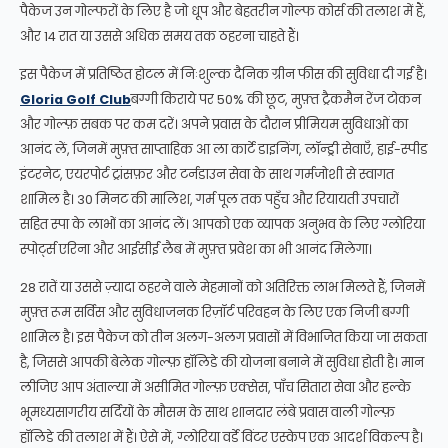
पैकेज उन गोल्फरों के लिए है जो धूप और बेहतरीन गोल्फ कोर्स की तलाश में हैं,
और 14 रात या उससे अधिक समय तक ठहरना चाहते हैं।
इस पैकेज में प्रतिष्ठित होटल में निःशुल्क दैनिक ग्रीन फीस की सुविधा दी गई है।
Gloria Golf Club
बग्गी किराये पर 50% की छूट, मुफ़्त ट्रैकमैन रेंज टोकन
और गोल्फ़ सबक पर कम दरें। अपने प्रवास के दौरान प्रीमियम सुविधाओं का
आनंद लें, जिनमें मुफ़्त साप्ताहिक आ ला कार्टे डाइनिंग, लॉन्ड्री सेवाएँ, हाई-स्पीड
इंटरनेट, एयरपोर्ट ट्रांसफ़र और टर्नडाउन सेवा के साथ गर्मजोशी से स्वागत
शामिल है। 30 मिनट की मालिश, गर्म पूल तक पहुँच और रियायती उपचारों
सहित स्पा के लाभों का आनंद लें। आपको एक व्यापक अनुभव के लिए ग्लोरिया
स्पोर्ट्स एरिना और आईसीई लैब में मुफ़्त प्रवेश का भी आनंद मिलेगा।
28 रातें या उससे ज़्यादा ठहरने वाले मेहमानों को अतिरिक्त लाभ मिलते हैं, जिनमें
मुफ़्त रूम सर्विस और सुविधाजनक रिज़ॉर्ट परिवहन के लिए एक निजी बग्गी
शामिल है। इस पैकेज को तीन अलग-अलग प्रवासों में विभाजित किया जा सकता
है, जिससे आपकी बेलेक गोल्फ़ हॉलिडे की योजना बनाने में सुविधा होती है। मान
लीजिए आप अंताल्या में असीमित गोल्फ़ एक्सेस, पाँच सितारा सेवा और हल्के
भूमध्यसागरीय सर्दियों के मौसम के साथ शानदार लंबे प्रवास वाली गोल्फ़
हॉलिडे की तलाश में हैं। ऐसे में, ग्लोरिया वर्डे विंटर एस्केप एक आदर्श विकल्प है।