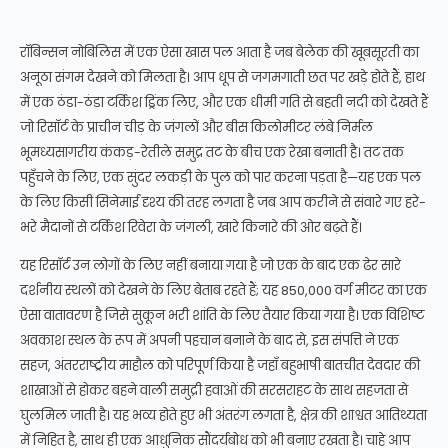
रॉबिन्सन नोबिलिस में एक ऐसा खास पल आता है जब बेलेक की खूबसूरती का
अनूठा संगम देखने को मिलता है। आप धूप से जगमगाती छत पर खड़े होते हैं, हाथ
में एक ठंडा-ठंडा टर्किश ड्रिंक लिए, और एक धीमी गति से बहती नदी को देखते हैं
जो रिसॉर्ट के प्राचीन चीड़ के जंगलों और बीस किलोमीटर लंबे निर्मल
भूमध्यसागरीय कंकड़-रेतीले समुद्र तट के बीच एक रेखा बनाती है। तट तक
पहुँचने के लिए, एक सुंदर लकड़ी के पुल को पार करना पड़ता है—यह एक पल
के लिए किसी सिनेमाई दृश्य की तरह लगता है जब आप करीने से संवारे गए हरे-
भरे मैदानों से टर्किश रिवेरा के जंगली, खारे किनारे की ओर बढ़ते हैं।
यह रिसॉर्ट उन लोगों के लिए नहीं बनाया गया है जो एक के बाद एक ढेर सारे
दर्शनीय स्थलों को देखने के लिए बेताब रहते हैं; यह 850,000 वर्ग मीटर का एक
ऐसा वातावरण है जिसे सुकून भरी शांति के लिए तैयार किया गया है। एक विशिष्ट
अवकाश स्थल के रूप में अपनी पहचान बनाने के बाद से, इस संपत्ति ने एक
सहज, अंतरराष्ट्रीय माहौल को परिपूर्ण किया है जहाँ बहुभाषी बातचीत देवदार की
शाखाओं से होकर बहने वाली समुद्री हवाओं की सरसराहट के साथ सहजता से
घुलमिल जाती है। यह भव्य होते हुए भी अंतरंग लगता है, क्षेत्र की शाश्वत आतिथ्यता
में निहित है, साथ ही एक आधुनिक सौंदर्यबोध को भी बनाए रखता है। चाहे आप