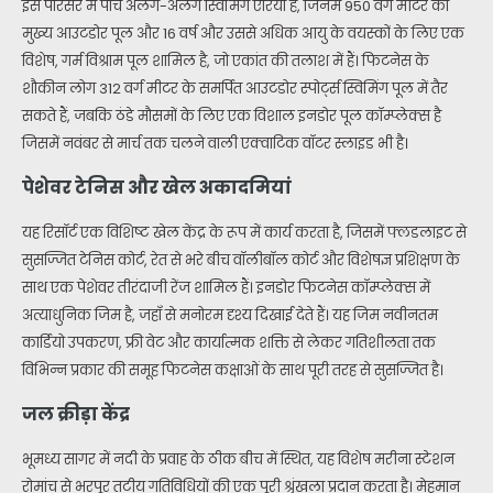
इस परिसर में पाँच अलग-अलग स्विमिंग एरिया हैं, जिनमें 950 वर्ग मीटर का
मुख्य आउटडोर पूल और 16 वर्ष और उससे अधिक आयु के वयस्कों के लिए एक
विशेष, गर्म विश्राम पूल शामिल है, जो एकांत की तलाश में हैं। फिटनेस के
शौकीन लोग 312 वर्ग मीटर के समर्पित आउटडोर स्पोर्ट्स स्विमिंग पूल में तैर
सकते हैं, जबकि ठंडे मौसमों के लिए एक विशाल इनडोर पूल कॉम्प्लेक्स है
जिसमें नवंबर से मार्च तक चलने वाली एक्वाटिक वॉटर स्लाइड भी है।
पेशेवर टेनिस और खेल अकादमियां
यह रिसॉर्ट एक विशिष्ट खेल केंद्र के रूप में कार्य करता है, जिसमें फ्लडलाइट से
सुसज्जित टेनिस कोर्ट, रेत से भरे बीच वॉलीबॉल कोर्ट और विशेषज्ञ प्रशिक्षण के
साथ एक पेशेवर तीरंदाजी रेंज शामिल हैं। इनडोर फिटनेस कॉम्प्लेक्स में
अत्याधुनिक जिम है, जहाँ से मनोरम दृश्य दिखाई देते हैं। यह जिम नवीनतम
कार्डियो उपकरण, फ्री वेट और कार्यात्मक शक्ति से लेकर गतिशीलता तक
विभिन्न प्रकार की समूह फिटनेस कक्षाओं के साथ पूरी तरह से सुसज्जित है।
जल क्रीड़ा केंद्र
भूमध्य सागर में नदी के प्रवाह के ठीक बीच में स्थित, यह विशेष मरीना स्टेशन
रोमांच से भरपूर तटीय गतिविधियों की एक पूरी श्रृंखला प्रदान करता है। मेहमान