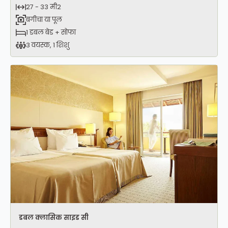
27 - 33 मी2
बगीचा या पूल
1 डबल बेड + सोफा
3 वयस्क, 1 शिशु
डबल क्लासिक साइड सी