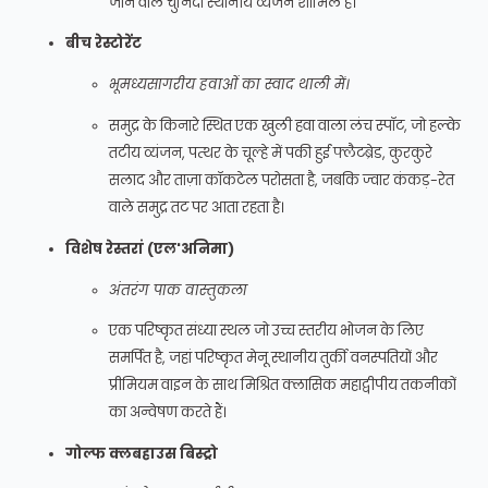
जाने वाले चुनिंदा स्थानीय व्यंजन शामिल हैं।
बीच रेस्टोरेंट
भूमध्यसागरीय हवाओं का स्वाद थाली में।
समुद्र के किनारे स्थित एक खुली हवा वाला लंच स्पॉट, जो हल्के
तटीय व्यंजन, पत्थर के चूल्हे में पकी हुई फ्लैटब्रेड, कुरकुरे
सलाद और ताज़ा कॉकटेल परोसता है, जबकि ज्वार कंकड़-रेत
वाले समुद्र तट पर आता रहता है।
विशेष रेस्तरां (एल'अनिमा)
अंतरंग पाक वास्तुकला
एक परिष्कृत संध्या स्थल जो उच्च स्तरीय भोजन के लिए
समर्पित है, जहां परिष्कृत मेनू स्थानीय तुर्की वनस्पतियों और
प्रीमियम वाइन के साथ मिश्रित क्लासिक महाद्वीपीय तकनीकों
का अन्वेषण करते हैं।
गोल्फ क्लबहाउस बिस्ट्रो