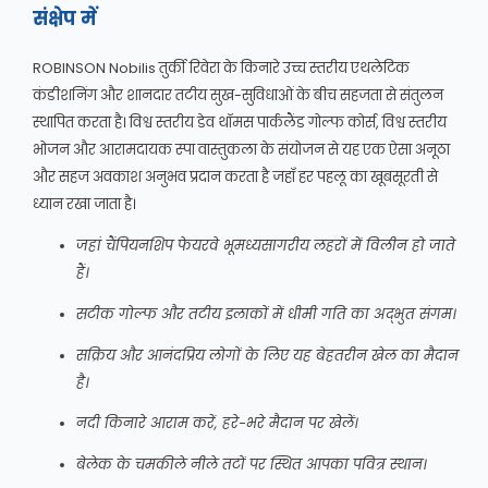
संक्षेप में
ROBINSON Nobilis तुर्की रिवेरा के किनारे उच्च स्तरीय एथलेटिक
कंडीशनिंग और शानदार तटीय सुख-सुविधाओं के बीच सहजता से संतुलन
स्थापित करता है। विश्व स्तरीय डेव थॉमस पार्कलैंड गोल्फ कोर्स, विश्व स्तरीय
भोजन और आरामदायक स्पा वास्तुकला के संयोजन से यह एक ऐसा अनूठा
और सहज अवकाश अनुभव प्रदान करता है जहाँ हर पहलू का खूबसूरती से
ध्यान रखा जाता है।
जहां चैंपियनशिप फेयरवे भूमध्यसागरीय लहरों में विलीन हो जाते
हैं।
सटीक गोल्फ और तटीय इलाकों में धीमी गति का अद्भुत संगम।
सक्रिय और आनंदप्रिय लोगों के लिए यह बेहतरीन खेल का मैदान
है।
नदी किनारे आराम करें, हरे-भरे मैदान पर खेलें।
बेलेक के चमकीले नीले तटों पर स्थित आपका पवित्र स्थान।