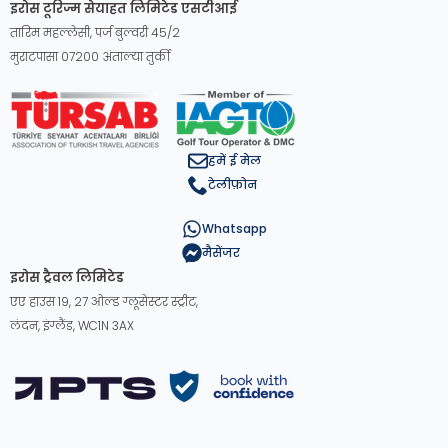
इरोस टूरिज्म सेयाहत लिमिटेड एसटीआई
तारिम महल्लेसी, पर्ज बुल्वरी 45/2
मुराटपासा 07200 अंताल्या तुर्की
हमें ई मेल
टेलीफ़ोन
Whatsapp
मैसेंजर
इरोस ट्रैवल लिमिटेड
एए हाउस 19, 27 ओल्ड ग्लूसेस्टर स्ट्रीट,
लंदन, इंग्लैंड, WC1N 3AX