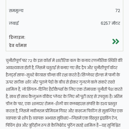
सममूल्य
72
लंबाई
6257 मीटर
डिजाइन:
डेव थॉमस
चुनौतीपूर्ण पार 72 के इस कोर्स में शारीरिक बल के बजाय रणनीतिक स्थिति की
आवश्यकता होती है, जिसमें चतुराई से बनाए गए सैंड ट्रैप और चुनौतीपूर्ण वॉटर
हैज़र्ड्स साफ-सुथरे बेंटग्रास ग्रीन्स की रक्षा करते हैं। सिग्नेचर होल्स में पानी के
ऊपर सटीक शॉट और पुराने पेड़ों के बीच से होकर गुजरने वाले संकरे रास्ते
शामिल हैं, जो सिंगल-डिजिट हैंडीकैपर्स के लिए एक रोमांचक चुनौती पेश करते
हैं, साथ ही साथ कैज़ुअल वीकेंड प्लेयर के लिए भी पूरी तरह से उपयुक्त हैं। अंतिम
ग्रीन के पार, एक शानदार रोमन-शैली का क्लबहाउस संपत्ति के दृश्य प्रस्तुत
करता है, जिसमें नवीनतम प्रीमियम गियर और कस्टम फिटिंग से सुसज्जित एक
व्यापक प्रो शॉप है। व्यापक अभ्यास सुविधाएं—जिसमें एक विस्तृत ड्राइविंग रेंज,
पिचिंग क्षेत्र और त्रुटिहीन रूप से कैलिब्रेटेड पुटिंग सतहें शामिल हैं—यह सुनिश्चित