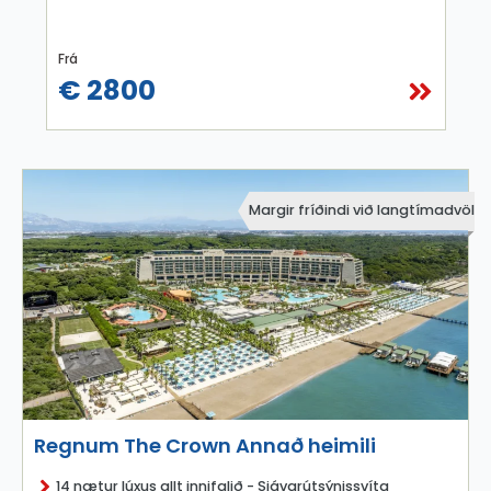
Frá
€ 2800
Margir fríðindi við langtímadvöl
Regnum The Crown Annað heimili
14 nætur lúxus allt innifalið - Sjávarútsýnissvíta