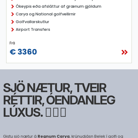
Ókeypis eða afsláttur af grænum gjöldum
Carya og National golfvellirnir
Golfvallarskutlur
Airport Transfers
Frá
€ 3360
SJÖ NÆTUR, TVEIR
RÉTTIR, ÓENDANLEG
LÚXUS. 🏌🏻‍♀️
Gistu sjö nætur á
Regnum Carya
, krúnudjásn Belek í golfi og