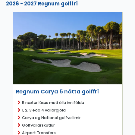
2026 - 2027 Regnum golffrí
Regnum Carya 5 nátta golffrí
5 nætur lúxus með öllu inniföldu
1, 2, 3 eða 4 vallargjöld
Carya og National golfvellirnir
Golfvallarskutlur
Airport Transfers