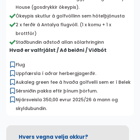
House (gosdrykkir ókeypis).
Ókeypis skutlur á golfvöllinn sem hótelþjónusta
2 x ferðir á Antalya flugvöll. (1 x komu + 1 x
brottför)
Staðbundin aðstoð allan sólarhringinn
Hvað er valfrjálst / Að beiðni / Viðbót
Flug
Uppfærsla í aðrar herbergjagerðir.
Aukaleg green fee á hvaða golfvelli sem er í Belek
Sérsniðin pakka eftir þínum þörfum.
Nýársveisla 350,00 evrur 2025/26 á mann og
skyldubundin.
Hvers vegna velja okkur?