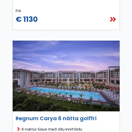
Frá
€ 1130
Regnum Carya 6 nátta golffrí
6 nætur lúxus með öllu inniföldu