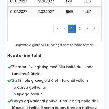
05.01.2027
31.01.2027
1561
1366
01.02.2027
11.02.2027
1665
1457
«
‹
1
2
›
»
Hópverðið gildir fyrir 8 kylfinga sem ferðast saman.
Hvað er innifalið
7 nætur lúxusgisting með öllu inniföldu í Jade
Land með útsýni
2 x 18 holu grængjöld á eftirfarandi völlum
1 x Carya golfvöllur
1 x Þjóðgolfvöllur
Carya og National golfvellir eru einnig innifaldir í
lúxus allt innifalið nema Buggy Bars og Halfway