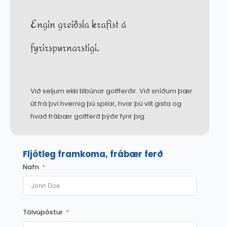
Engin greiðsla krafist á
fyrirspurnarstigi.
Við seljum ekki tilbúnar golfferðir. Við sníðum þær
út frá því hvernig þú spilar, hvar þú vilt gista og
hvað frábær golfferð þýðir fyrir þig.
Fljótleg framkoma, frábær ferð
Nafn
Tölvupóstur