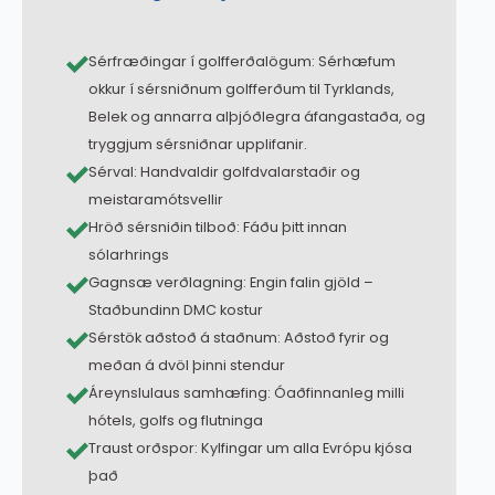
Sérfræðingar í golfferðalögum: Sérhæfum
okkur í sérsniðnum golfferðum til Tyrklands,
Belek og annarra alþjóðlegra áfangastaða, og
tryggjum sérsniðnar upplifanir.
Sérval: Handvaldir golfdvalarstaðir og
meistaramótsvellir
Hröð sérsniðin tilboð: Fáðu þitt innan
sólarhrings
Gagnsæ verðlagning: Engin falin gjöld –
Staðbundinn DMC kostur
Sérstök aðstoð á staðnum: Aðstoð fyrir og
meðan á dvöl þinni stendur
Áreynslulaus samhæfing: Óaðfinnanleg milli
hótels, golfs og flutninga
Traust orðspor: Kylfingar um alla Evrópu kjósa
það