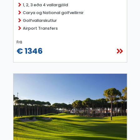
1, 2, 3 eða 4 vallargjöld
Carya og National golfvellirnir
Golfvallarskutlur
Airport Transfers
Frá
€ 1346