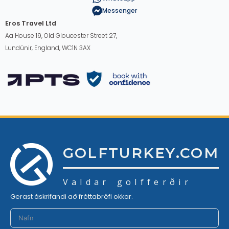
Messenger
Eros Travel Ltd
Aa House 19, Old Gloucester Street 27,
Lundúnir, England, WC1N 3AX
GOLFTURKEY.COM
Valdar golfferðir
Gerast áskrifandi að fréttabréfi okkar.