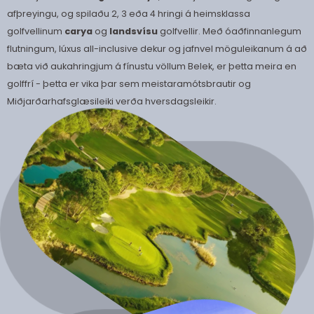
afþreyingu, og spilaðu 2, 3 eða 4 hringi á heimsklassa
golfvellinum
carya
og
landsvísu
golfvellir. Með óaðfinnanlegum
flutningum, lúxus all-inclusive dekur og jafnvel möguleikanum á að
bæta við aukahringjum á fínustu völlum Belek, er þetta meira en
golffrí - þetta er vika þar sem meistaramótsbrautir og
Miðjarðarhafsglæsileiki verða hversdagsleikir.