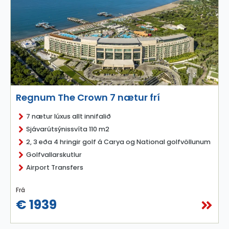
Regnum The Crown 7 nætur frí
7 nætur lúxus allt innifalið
Sjávarútsýnissvíta 110 m2
2, 3 eða 4 hringir golf á Carya og National golfvöllunum
Golfvallarskutlur
Airport Transfers
Frá
€ 1939