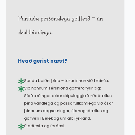
Pantaðu persónulega golfferð – án
skuldbindinga.
Hvað gerist næst?
Senda beiðni þína – tekur innan við 1 mínútu.
Við hönnum sérsniðna golfferð fyrir þig:
Sérfræðingar okkar skipuleggja ferðaáætlun
þína vandlega og passa fullkomlega við óskir
þínar um dagsetningar, fjárhagsáætlun og
golfvelli í Belek og um allt Tyrkland.
Staðfesta og ferðast.