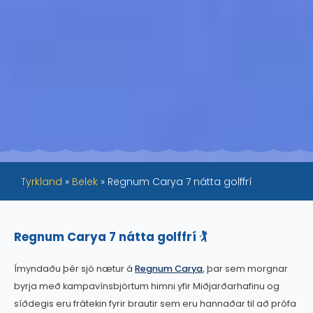
Tyrkland
»
Belek
»
Regnum Carya 7 nátta golffrí
Regnum Carya 7 nátta golffrí 🏌️
Ímyndaðu þér sjö nætur á
Regnum Carya
, þar sem morgnar
byrja með kampavínsbjörtum himni yfir Miðjarðarhafinu og
síðdegis eru frátekin fyrir brautir sem eru hannaðar til að prófa