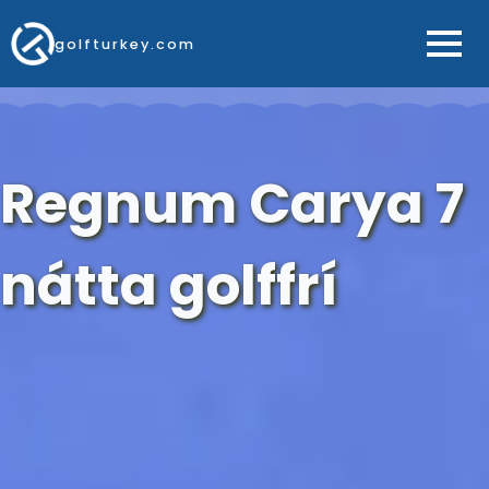
golfturkey.com
Regnum Carya 7
nátta golffrí