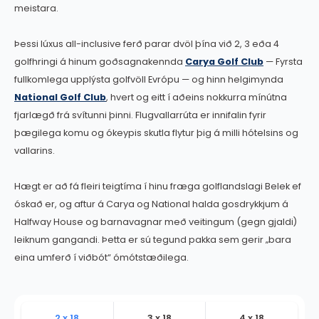
meistara.
Þessi lúxus all-inclusive ferð parar dvöl þína við 2, 3 eða 4
golfhringi á hinum goðsagnakennda
Carya Golf Club
— Fyrsta
fullkomlega upplýsta golfvöll Evrópu — og hinn helgimynda
National Golf Club
, hvert og eitt í aðeins nokkurra mínútna
fjarlægð frá svítunni þinni. Flugvallarrúta er innifalin fyrir
þægilega komu og ókeypis skutla flytur þig á milli hótelsins og
vallarins.
Hægt er að fá fleiri teigtíma í hinu fræga golflandslagi Belek ef
óskað er, og aftur á Carya og National halda gosdrykkjum á
Halfway House og barnavagnar með veitingum (gegn gjaldi)
leiknum gangandi. Þetta er sú tegund pakka sem gerir „bara
eina umferð í viðbót“ ómótstæðilega.
2 x 18
3 x 18
4 x 18