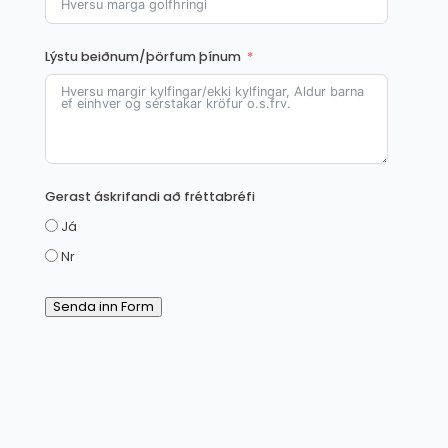
Lýstu beiðnum/þörfum þínum
Gerast áskrifandi að fréttabréfi
Já
Nr
Senda inn Form