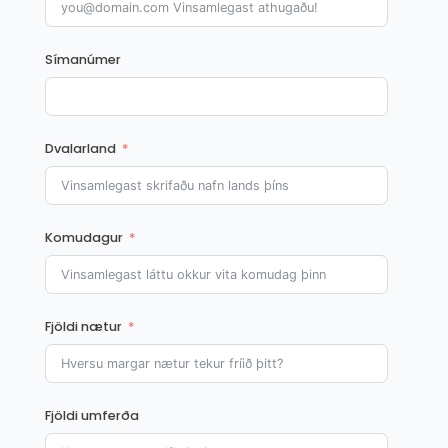
Símanúmer
Dvalarland
Komudagur
Fjöldi nætur
Fjöldi umferða