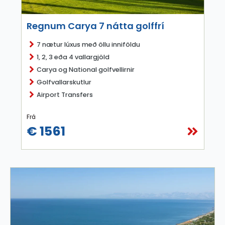
Regnum Carya 7 nátta golffrí
7 nætur lúxus með öllu inniföldu
1, 2, 3 eða 4 vallargjöld
Carya og National golfvellirnir
Golfvallarskutlur
Airport Transfers
Frá
€ 1561