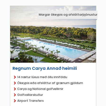
Margar ókeypis og afsláttarþjónustur
Regnum Carya Annað heimili
14 nætur lúxus með öllu inniföldu
Ókeypis eða afsláttur af grænum gjöldum
Carya og National golfvellirnir
Golfvallarskutlur
Airport Transfers