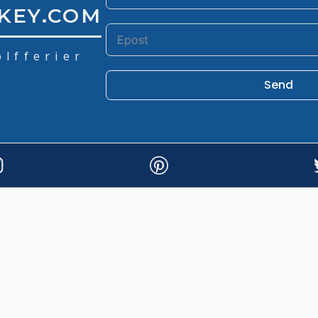
KEY.COM
olfferier
Send