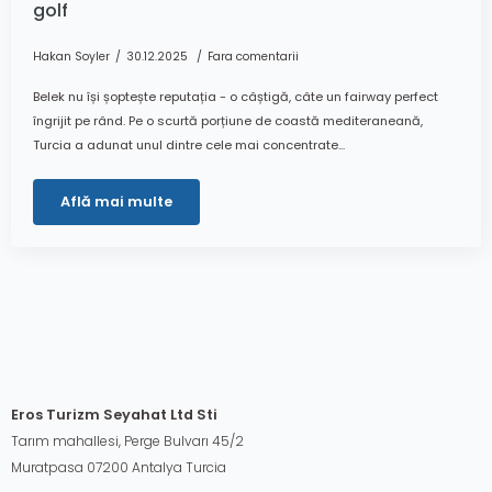
golf
Hakan Soyler
30.12.2025
Fara comentarii
Belek nu își șoptește reputația - o câștigă, câte un fairway perfect
îngrijit pe rând. Pe o scurtă porțiune de coastă mediteraneană,
Turcia a adunat unul dintre cele mai concentrate...
Află mai multe
Eros Turizm Seyahat Ltd Sti
Tarım mahallesi, Perge Bulvarı 45/2
Muratpasa 07200 Antalya Turcia