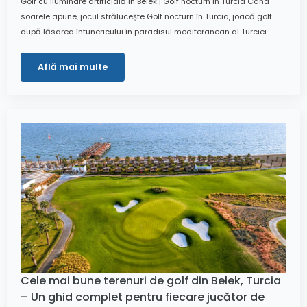
Golf cu iluminare artificială în Belek | Golf nocturn în Turcia Când
soarele apune, jocul strălucește Golf nocturn în Turcia, joacă golf
după lăsarea întunericului în paradisul mediteranean al Turciei...
Află mai multe
Cele mai bune terenuri de golf din Belek, Turcia
– Un ghid complet pentru fiecare jucător de