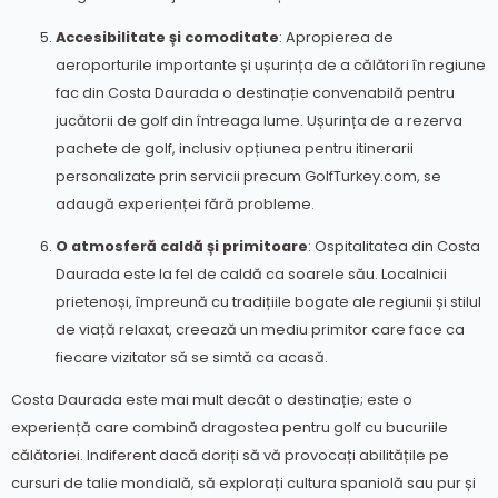
Accesibilitate și comoditate
: Apropierea de
aeroporturile importante și ușurința de a călători în regiune
fac din Costa Daurada o destinație convenabilă pentru
jucătorii de golf din întreaga lume. Ușurința de a rezerva
pachete de golf, inclusiv opțiunea pentru itinerarii
personalizate prin servicii precum GolfTurkey.com, se
adaugă experienței fără probleme.
O atmosferă caldă și primitoare
: Ospitalitatea din Costa
Daurada este la fel de caldă ca soarele său. Localnicii
prietenoși, împreună cu tradițiile bogate ale regiunii și stilul
de viață relaxat, creează un mediu primitor care face ca
fiecare vizitator să se simtă ca acasă.
Costa Daurada este mai mult decât o destinație; este o
experiență care combină dragostea pentru golf cu bucuriile
călătoriei. Indiferent dacă doriți să vă provocați abilitățile pe
cursuri de talie mondială, să explorați cultura spaniolă sau pur și