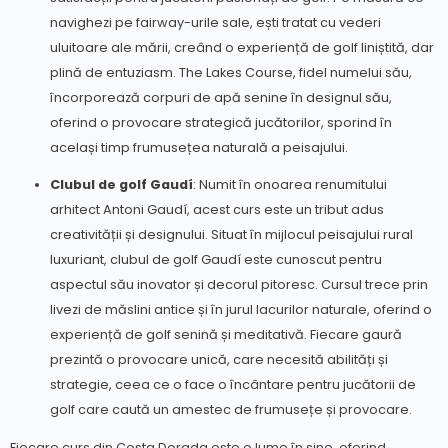
navighezi pe fairway-urile sale, ești tratat cu vederi
uluitoare ale mării, creând o experiență de golf liniștită, dar
plină de entuziasm. The Lakes Course, fidel numelui său,
încorporează corpuri de apă senine în designul său,
oferind o provocare strategică jucătorilor, sporind în
același timp frumusețea naturală a peisajului.
Clubul de golf Gaudí
: Numit în onoarea renumitului
arhitect Antoni Gaudí, acest curs este un tribut adus
creativității și designului. Situat în mijlocul peisajului rural
luxuriant, clubul de golf Gaudí este cunoscut pentru
aspectul său inovator și decorul pitoresc. Cursul trece prin
livezi de măslini antice și în jurul lacurilor naturale, oferind o
experiență de golf senină și meditativă. Fiecare gaură
prezintă o provocare unică, care necesită abilități și
strategie, ceea ce o face o încântare pentru jucătorii de
golf care caută un amestec de frumusețe și provocare.
Fiecare curs din Costa Dorada este o lume în sine, oferind