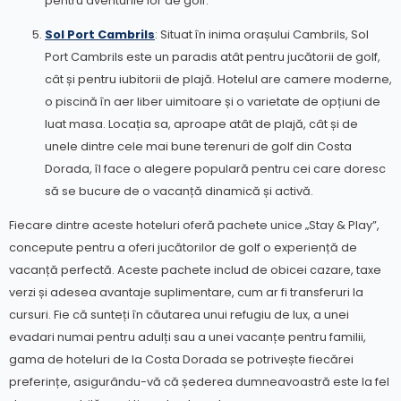
pentru aventurile lor de golf.
Sol Port Cambrils
: Situat în inima orașului Cambrils, Sol
Port Cambrils este un paradis atât pentru jucătorii de golf,
cât și pentru iubitorii de plajă. Hotelul are camere moderne,
o piscină în aer liber uimitoare și o varietate de opțiuni de
luat masa. Locația sa, aproape atât de plajă, cât și de
unele dintre cele mai bune terenuri de golf din Costa
Dorada, îl face o alegere populară pentru cei care doresc
să se bucure de o vacanță dinamică și activă.
Fiecare dintre aceste hoteluri oferă pachete unice „Stay & Play”,
concepute pentru a oferi jucătorilor de golf o experiență de
vacanță perfectă. Aceste pachete includ de obicei cazare, taxe
verzi și adesea avantaje suplimentare, cum ar fi transferuri la
cursuri. Fie că sunteți în căutarea unui refugiu de lux, a unei
evadari numai pentru adulți sau a unei vacanțe pentru familii,
gama de hoteluri de la Costa Dorada se potrivește fiecărei
preferințe, asigurându-vă că șederea dumneavoastră este la fel