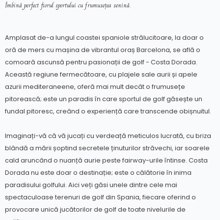
Îmbină perfect fiorul sportului cu frumusețea senină.
Amplasat de-a lungul coastei spaniole strălucitoare, la doar o
oră de mers cu mașina de vibrantul oraș Barcelona, ​​se află o
comoară ascunsă pentru pasionații de golf - Costa Dorada.
Această regiune fermecătoare, cu plajele sale aurii și apele
azurii mediteraneene, oferă mai mult decât o frumusețe
pitorească; este un paradis în care sportul de golf găsește un
fundal pitoresc, creând o experiență care transcende obișnuitul.
Imaginați-vă că vă jucați cu verdeață meticulos lucrată, cu briza
blândă a mării șoptind secretele ținuturilor străvechi, iar soarele
cald aruncând o nuanță aurie peste fairway-urile întinse. Costa
Dorada nu este doar o destinație; este o călătorie în inima
paradisului golfului. Aici veți găsi unele dintre cele mai
spectaculoase terenuri de golf din Spania, fiecare oferind o
provocare unică jucătorilor de golf de toate nivelurile de