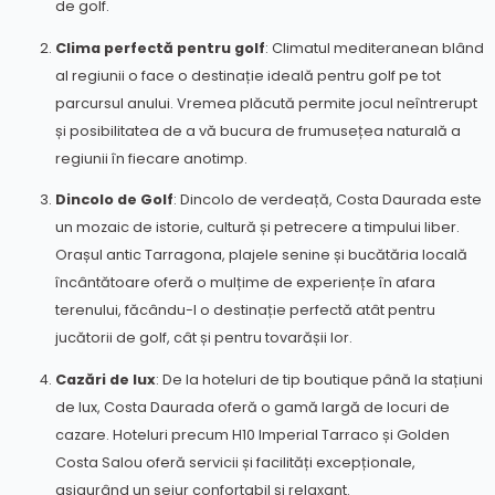
de golf.
Clima perfectă pentru golf
: Climatul mediteranean blând
al regiunii o face o destinație ideală pentru golf pe tot
parcursul anului. Vremea plăcută permite jocul neîntrerupt
și posibilitatea de a vă bucura de frumusețea naturală a
regiunii în fiecare anotimp.
Dincolo de Golf
: Dincolo de verdeață, Costa Daurada este
un mozaic de istorie, cultură și petrecere a timpului liber.
Orașul antic Tarragona, plajele senine și bucătăria locală
încântătoare oferă o mulțime de experiențe în afara
terenului, făcându-l o destinație perfectă atât pentru
jucătorii de golf, cât și pentru tovarășii lor.
Cazări de lux
: De la hoteluri de tip boutique până la stațiuni
de lux, Costa Daurada oferă o gamă largă de locuri de
cazare. Hoteluri precum H10 Imperial Tarraco și Golden
Costa Salou oferă servicii și facilități excepționale,
asigurând un sejur confortabil și relaxant.