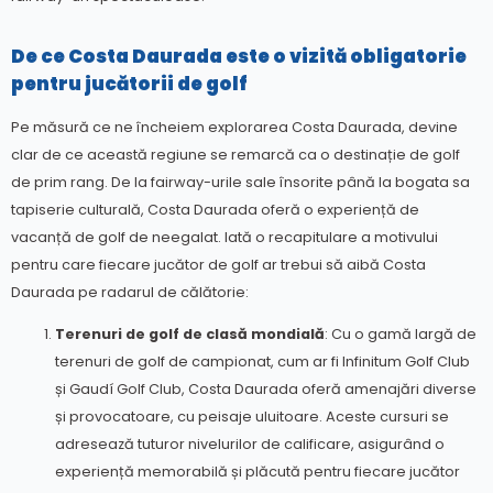
De ce Costa Daurada este o vizită obligatorie
pentru jucătorii de golf
Pe măsură ce ne încheiem explorarea Costa Daurada, devine
clar de ce această regiune se remarcă ca o destinație de golf
de prim rang. De la fairway-urile sale însorite până la bogata sa
tapiserie culturală, Costa Daurada oferă o experiență de
vacanță de golf de neegalat. Iată o recapitulare a motivului
pentru care fiecare jucător de golf ar trebui să aibă Costa
Daurada pe radarul de călătorie:
Terenuri de golf de clasă mondială
: Cu o gamă largă de
terenuri de golf de campionat, cum ar fi Infinitum Golf Club
și Gaudí Golf Club, Costa Daurada oferă amenajări diverse
și provocatoare, cu peisaje uluitoare. Aceste cursuri se
adresează tuturor nivelurilor de calificare, asigurând o
experiență memorabilă și plăcută pentru fiecare jucător