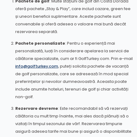
Pachete de golf
: Multe stațiuni de golf din Costa Dorada
oferă pachete „Stay & Play”, care includ cazare, green fee
și uneori beneficii suplimentare. Aceste pachete sunt
convenabile și oferă adesea o valoare mai bună decât
rezervarea separată.
Pachete personalizate
: Pentru o experiență mai
personalizată, luați în considerare apelarea la servicii de
călătorie specializate, cum ar fi GolfTurkey.com. Prin e-mail
info@golfturkey.com
, puteți solicita pachete de vacanță
de golf personalizate, care se adresează în mod special
preferințelor și nevoilor dumneavoastră. Aceasta poate
include anumite hoteluri, terenuri de golf și chiar activități
non-golf.
Rezervare devreme
: Este recomandabil să vă rezervați
călătoria cu mult timp înainte, mai ales dacă plănuiți să o
vizitați în timpul sezonului de vârf. Rezervarea timpurie
asigură adesea tarife mai bune și asigură o disponibilitate