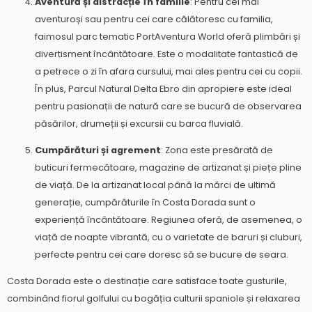
Aventură și distracție în familie
: Pentru cei mai
aventuroși sau pentru cei care călătoresc cu familia,
faimosul parc tematic PortAventura World oferă plimbări și
divertisment încântătoare. Este o modalitate fantastică de
a petrece o zi în afara cursului, mai ales pentru cei cu copii.
În plus, Parcul Natural Delta Ebro din apropiere este ideal
pentru pasionații de natură care se bucură de observarea
păsărilor, drumeții și excursii cu barca fluvială.
Cumpărături și agrement
: Zona este presărată de
buticuri fermecătoare, magazine de artizanat și piețe pline
de viață. De la artizanat local până la mărci de ultimă
generație, cumpărăturile în Costa Dorada sunt o
experiență încântătoare. Regiunea oferă, de asemenea, o
viață de noapte vibrantă, cu o varietate de baruri și cluburi,
perfecte pentru cei care doresc să se bucure de seara.
Costa Dorada este o destinație care satisface toate gusturile,
combinând fiorul golfului cu bogăția culturii spaniole și relaxarea