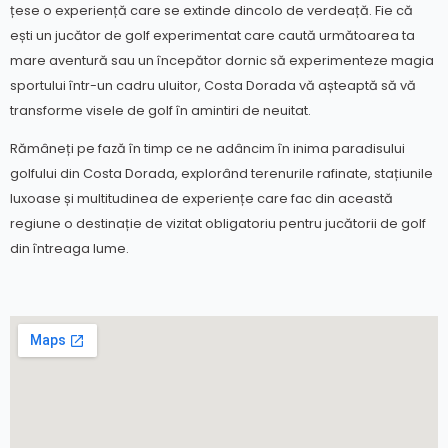
țese o experiență care se extinde dincolo de verdeață. Fie că
ești un jucător de golf experimentat care caută următoarea ta
mare aventură sau un începător dornic să experimenteze magia
sportului într-un cadru uluitor, Costa Dorada vă așteaptă să vă
transforme visele de golf în amintiri de neuitat.
Rămâneți pe fază în timp ce ne adâncim în inima paradisului
golfului din Costa Dorada, explorând terenurile rafinate, stațiunile
luxoase și multitudinea de experiențe care fac din această
regiune o destinație de vizitat obligatoriu pentru jucătorii de golf
din întreaga lume.