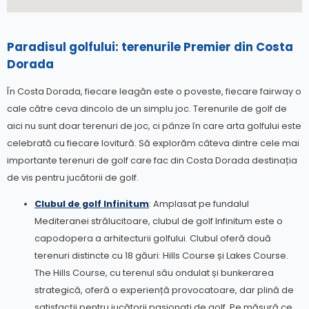
Paradisul golfului: terenurile Premier din Costa
Dorada
În Costa Dorada, fiecare leagăn este o poveste, fiecare fairway o
cale către ceva dincolo de un simplu joc. Terenurile de golf de
aici nu sunt doar terenuri de joc, ci pânze în care arta golfului este
celebrată cu fiecare lovitură. Să explorăm câteva dintre cele mai
importante terenuri de golf care fac din Costa Dorada destinația
de vis pentru jucătorii de golf.
Clubul de golf Infinitum
: Amplasat pe fundalul
Mediteranei strălucitoare, clubul de golf Infinitum este o
capodopera a arhitecturii golfului. Clubul oferă două
terenuri distincte cu 18 găuri: Hills Course și Lakes Course.
The Hills Course, cu terenul său ondulat și bunkerarea
strategică, oferă o experiență provocatoare, dar plină de
satisfacții pentru jucătorii pasionați de golf. Pe măsură ce