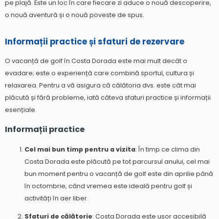
pe plajă. Este un loc în care fiecare zi aduce o nouă descoperire,
o nouă aventură și o nouă poveste de spus.
Informații practice și sfaturi de rezervare
O vacanță de golf în Costa Dorada este mai mult decât o
evadare; este o experiență care combină sportul, cultura și
relaxarea. Pentru a vă asigura că călătoria dvs. este cât mai
plăcută și fără probleme, iată câteva sfaturi practice și informații
esențiale.
Informații practice
Cel mai bun timp pentru a vizita
: În timp ce clima din
Costa Dorada este plăcută pe tot parcursul anului, cel mai
bun moment pentru o vacanță de golf este din aprilie până
în octombrie, când vremea este ideală pentru golf și
activități în aer liber.
Sfaturi de călătorie
: Costa Dorada este ușor accesibilă