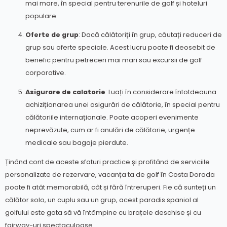
mai mare, în special pentru terenurile de golf și hoteluri
populare.
Oferte de grup
: Dacă călătoriți în grup, căutați reduceri de
grup sau oferte speciale. Acest lucru poate fi deosebit de
benefic pentru petreceri mai mari sau excursii de golf
corporative.
Asigurare de calatorie
: Luați în considerare întotdeauna
achiziționarea unei asigurări de călătorie, în special pentru
călătoriile internaționale. Poate acoperi evenimente
neprevăzute, cum ar fi anulări de călătorie, urgențe
medicale sau bagaje pierdute.
Ținând cont de aceste sfaturi practice și profitând de serviciile
personalizate de rezervare, vacanța ta de golf în Costa Dorada
poate fi atât memorabilă, cât și fără întreruperi. Fie că sunteți un
călător solo, un cuplu sau un grup, acest paradis spaniol al
golfului este gata să vă întâmpine cu brațele deschise și cu
fairway-uri spectaculoase.