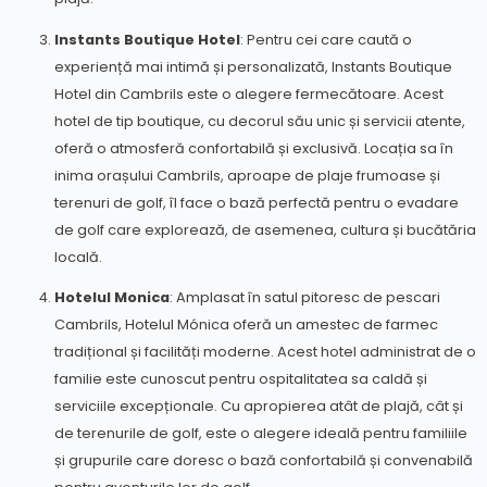
Instants Boutique Hotel
: Pentru cei care caută o
experiență mai intimă și personalizată, Instants Boutique
Hotel din Cambrils este o alegere fermecătoare. Acest
hotel de tip boutique, cu decorul său unic și servicii atente,
oferă o atmosferă confortabilă și exclusivă. Locația sa în
inima orașului Cambrils, aproape de plaje frumoase și
terenuri de golf, îl face o bază perfectă pentru o evadare
de golf care explorează, de asemenea, cultura și bucătăria
locală.
Hotelul Monica
: Amplasat în satul pitoresc de pescari
Cambrils, Hotelul Mónica oferă un amestec de farmec
tradițional și facilități moderne. Acest hotel administrat de o
familie este cunoscut pentru ospitalitatea sa caldă și
serviciile excepționale. Cu apropierea atât de plajă, cât și
de terenurile de golf, este o alegere ideală pentru familiile
și grupurile care doresc o bază confortabilă și convenabilă