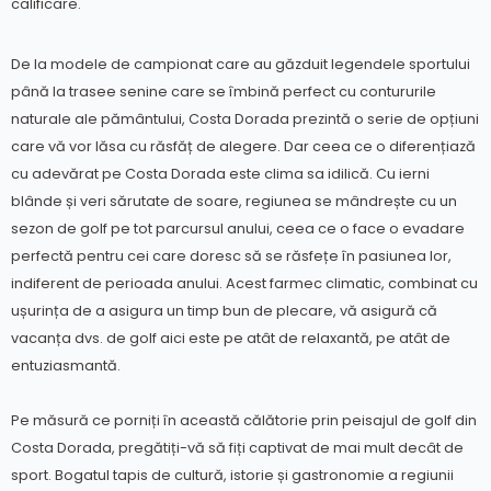
calificare.
De la modele de campionat care au găzduit legendele sportului
până la trasee senine care se îmbină perfect cu contururile
naturale ale pământului, Costa Dorada prezintă o serie de opțiuni
care vă vor lăsa cu răsfăț de alegere. Dar ceea ce o diferențiază
cu adevărat pe Costa Dorada este clima sa idilică. Cu ierni
blânde și veri sărutate de soare, regiunea se mândrește cu un
sezon de golf pe tot parcursul anului, ceea ce o face o evadare
perfectă pentru cei care doresc să se răsfețe în pasiunea lor,
indiferent de perioada anului. Acest farmec climatic, combinat cu
ușurința de a asigura un timp bun de plecare, vă asigură că
vacanța dvs. de golf aici este pe atât de relaxantă, pe atât de
entuziasmantă.
Pe măsură ce porniți în această călătorie prin peisajul de golf din
Costa Dorada, pregătiți-vă să fiți captivat de mai mult decât de
sport. Bogatul tapis de cultură, istorie și gastronomie a regiunii