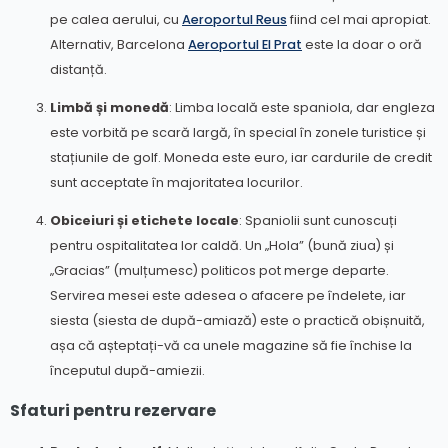
pe calea aerului, cu
Aeroportul Reus
fiind cel mai apropiat.
Alternativ, Barcelona
Aeroportul El Prat
este la doar o oră
distanță.
Limbă și monedă
: Limba locală este spaniola, dar engleza
este vorbită pe scară largă, în special în zonele turistice și
stațiunile de golf. Moneda este euro, iar cardurile de credit
sunt acceptate în majoritatea locurilor.
Obiceiuri și etichete locale
: Spaniolii sunt cunoscuți
pentru ospitalitatea lor caldă. Un „Hola” (bună ziua) și
„Gracias” (mulțumesc) politicos pot merge departe.
Servirea mesei este adesea o afacere pe îndelete, iar
siesta (siesta de după-amiază) este o practică obișnuită,
așa că așteptați-vă ca unele magazine să fie închise la
începutul după-amiezii.
Sfaturi pentru rezervare