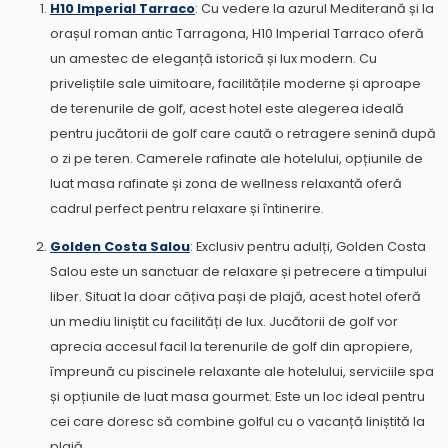
H10 Imperial Tarraco
: Cu vedere la azurul Mediterană și la
orașul roman antic Tarragona, H10 Imperial Tarraco oferă
un amestec de eleganță istorică și lux modern. Cu
priveliștile sale uimitoare, facilitățile moderne și aproape
de terenurile de golf, acest hotel este alegerea ideală
pentru jucătorii de golf care caută o retragere senină după
o zi pe teren. Camerele rafinate ale hotelului, opțiunile de
luat masa rafinate și zona de wellness relaxantă oferă
cadrul perfect pentru relaxare și întinerire.
Golden Costa Salou
: Exclusiv pentru adulți, Golden Costa
Salou este un sanctuar de relaxare și petrecere a timpului
liber. Situat la doar câțiva pași de plajă, acest hotel oferă
un mediu liniștit cu facilități de lux. Jucătorii de golf vor
aprecia accesul facil la terenurile de golf din apropiere,
împreună cu piscinele relaxante ale hotelului, serviciile spa
și opțiunile de luat masa gourmet. Este un loc ideal pentru
cei care doresc să combine golful cu o vacanță liniștită la
plajă.