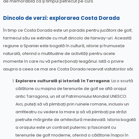
de memorabilă ca și timpul petrecut pe curs.
Dincolo de verzi: explorarea Costa Dorada
În timp ce Costa Dorada este un paradis pentru jucătorii de golf,
farmecul său se extinde cu mult dincolo de fairway-uri. Această
regiune a Spaniei este bogată în cultură, istorie și frumusețe
naturală, oferind o multitudine de activități pentru acele
momente în care nu vă perfecționați leagănul. Iată o privire
asupra a ceea ce mai are Costa Dorada rezervat vizitatorilor săi:
Explorare culturală și istorică în Tarragona
: La o scurtă
călătorie cu mașina de terenurile de golf se află orașul
antic Tarragona, un sit al Patrimoniului Mondial UNESCO.
Aici, puteți să vă plimbați prin ruinele romane, inclusiv un
amfiteatru cu vedere la mare și să vă plimbați pe străzi
pietruite mărginite de arhitectură medievală. Istoria bogată
a orașului este un contrast puternic și fascinant cu
terenurile de golf moderne, oferind o călătorie înapoi în