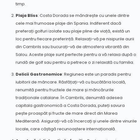
timp.
Plaja Bliss
: Costa Dorada se mândrește cu unele dintre
cele mai frumoase plaje din Spania. Indiferent dacă
preferați golfuri izolate sau plaje pline de viață, există un
loc pentru fiecare preferință. Relaxați-vă pe nisipurile aurii
din Cambrils sau bucurați-vă de atmosfera vibrantă din
Salou. Aceste plaje sunt perfecte pentru a vă relaxa după o
rundă de golf sau pentru a petrece o zi relaxată cu familia.
Delicii Gastronomice
: Regiunea este un paradis pentru
iubitorii de mâncare. Răsfățați-vă cu bucătăria locală,
renumită pentru fructele de mare și mâncărurile
tradiționale catalane. În Cambrils, denumită adesea
capitala gastronomică a Costa Dorada, puteți savura
pește proaspăt și fructe de mare direct din Marea
Mediterană. Asigurați-vă că încercați și unele dintre vinurile
locale, care câștigă recunoaștere internațională.