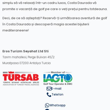
simplu să vă relaxați într-un cadru luxos, Costa Daurada vă
promite o vacanță de golf pe care o veți prețui pentru totdeauna.
Deci, de ce să așteptați? Rezervă-ți următoarea aventură de golf
în Costa Daurada și descoperă magia acestei bijuterii
mediteraneene!
Eros Turizm Seyahat Ltd Sti
Tarım mahallesi, Perge Bulvarı 45/2
Muratpasa 07200 Antalya Turcia
E-mail
Telefon
Whatsapp