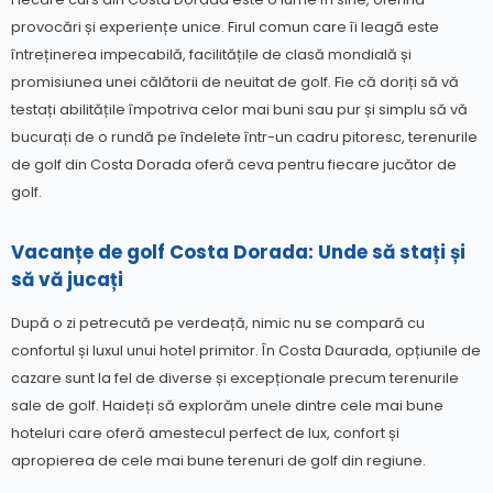
provocări și experiențe unice. Firul comun care îi leagă este
întreținerea impecabilă, facilitățile de clasă mondială și
promisiunea unei călătorii de neuitat de golf. Fie că doriți să vă
testați abilitățile împotriva celor mai buni sau pur și simplu să vă
bucurați de o rundă pe îndelete într-un cadru pitoresc, terenurile
de golf din Costa Dorada oferă ceva pentru fiecare jucător de
golf.
Vacanțe de golf Costa Dorada: Unde să stați și
să vă jucați
După o zi petrecută pe verdeață, nimic nu se compară cu
confortul și luxul unui hotel primitor. În Costa Daurada, opțiunile de
cazare sunt la fel de diverse și excepționale precum terenurile
sale de golf. Haideți să explorăm unele dintre cele mai bune
hoteluri care oferă amestecul perfect de lux, confort și
apropierea de cele mai bune terenuri de golf din regiune.