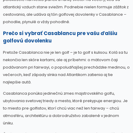
atlantický vzduch stane sviežim. Podnebie nielen formuje zážitok z
cestovania, ale udáva aj tón golfovej dovolenky v Casablance –
pohodlie, plynulé a vždy pohodlné.
Prečo si vybrať Casablancu pre vašu ďalšiu
golfovú dovolenku
Pretože Casablanca nie je len golf – je to golf s kulisou. Kolá sa tu
nekončia len skóre kartami, ale aj príbehmi: o mätovom čaji
podávanom pri fairwayi, o popoludňajšej prechádzke medinou, o
večeroch, keď západy slnka nad Atlantikom zatienia aj tie
najlepšie autá.
Casablanca ponúka jedinečnú zmes majstrovského golfu,
ubytovania svetovej triedy a mesta, ktoré prekypuje energiou. Je
to miesto pre golfistov, ktorí chcú viac než len fairway – chcú
atmosféru, architektúru a dobrodružstvo zabalené v jednom
úniku.