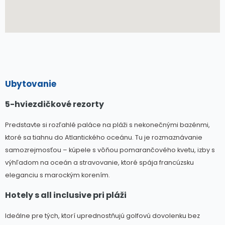
Ubytovanie
5-hviezdičkové rezorty
Predstavte si rozľahlé paláce na pláži s nekonečnými bazénmi,
ktoré sa tiahnu do Atlantického oceánu. Tu je rozmaznávanie
samozrejmosťou – kúpele s vôňou pomarančového kvetu, izby s
výhľadom na oceán a stravovanie, ktoré spája francúzsku
eleganciu s marockým korením.
Hotely s all inclusive pri pláži
Ideálne pre tých, ktorí uprednostňujú golfovú dovolenku bez