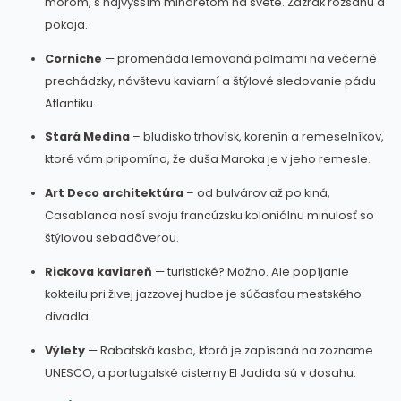
morom, s najvyšším minaretom na svete. Zázrak rozsahu a
pokoja.
Corniche
— promenáda lemovaná palmami na večerné
prechádzky, návštevu kaviarní a štýlové sledovanie pádu
Atlantiku.
Stará Medina
– bludisko trhovísk, korenín a remeselníkov,
ktoré vám pripomína, že duša Maroka je v jeho remesle.
Art Deco architektúra
– od bulvárov až po kiná,
Casablanca nosí svoju francúzsku koloniálnu minulosť so
štýlovou sebadôverou.
Rickova kaviareň
— turistické? Možno. Ale popíjanie
kokteilu pri živej jazzovej hudbe je súčasťou mestského
divadla.
Výlety
— Rabatská kasba, ktorá je zapísaná na zozname
UNESCO, a portugalské cisterny El Jadida sú v dosahu.