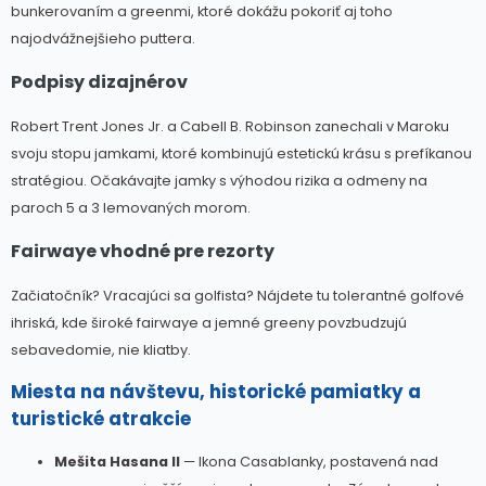
bunkerovaním a greenmi, ktoré dokážu pokoriť aj toho
najodvážnejšieho puttera.
Podpisy dizajnérov
Robert Trent Jones Jr. a Cabell B. Robinson zanechali v Maroku
svoju stopu jamkami, ktoré kombinujú estetickú krásu s prefíkanou
stratégiou. Očakávajte jamky s výhodou rizika a odmeny na
paroch 5 a 3 lemovaných morom.
Fairwaye vhodné pre rezorty
Začiatočník? Vracajúci sa golfista? Nájdete tu tolerantné golfové
ihriská, kde široké fairwaye a jemné greeny povzbudzujú
sebavedomie, nie kliatby.
Miesta na návštevu, historické pamiatky a
turistické atrakcie
Mešita Hasana II
— Ikona Casablanky, postavená nad