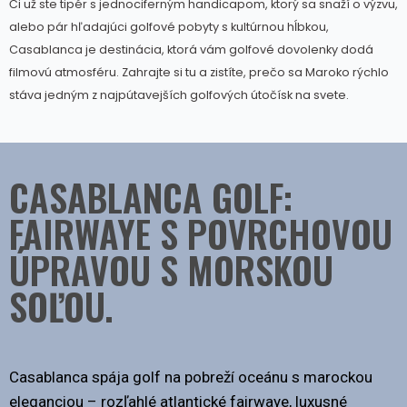
Či už ste tipér s jednociferným handicapom, ktorý sa snaží o výzvu,
alebo pár hľadajúci golfové pobyty s kultúrnou hĺbkou,
Casablanca je destinácia, ktorá vám golfové dovolenky dodá
filmovú atmosféru. Zahrajte si tu a zistíte, prečo sa Maroko rýchlo
stáva jedným z najpútavejších golfových útočísk na svete.
CASABLANCA GOLF:
FAIRWAYE S POVRCHOVOU
ÚPRAVOU S MORSKOU
SOĽOU.
Casablanca spája golf na pobreží oceánu s marockou
eleganciou – rozľahlé atlantické fairwaye, luxusné