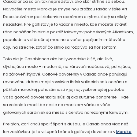
Casablanca sa ani tak nepredstaví, ako skôr strhne so sebou.
Najväčšie mesto Maroka je zmyselnou zrážkou fasád v štýle Art
Deco, bulvárov postriekaných oceánom a rytmu, ktorý sa nikdy
nezastaví. Pre golfistov je to vzácne miesto, kde môžete stráviť
ráno naháňaním birdie pozdĺž fairwayov pobozkaných Atlantikom,
popoludnie v stáročnej medine a večer popíjaním mätového
čaju na streche, zatiaľ čo slnko sa rozplýva za horizontom.
Toto nie je Casablanca ako hollywoodske klišé, ale živé,
dýchajúce mesto – moderné, no zároveň nadčasové, pulzujúce,
no zároveň štýlové. Golfové dovolenky v Casablance ponúkajú
rovnováhu: drámu majstrovských ihrísk valiacich sa k oceánu a
pôžitok marockej pohostinnosti v jej najvycibrenejšej podobe.
Vaša golfová dovolenka tu slúži aj ako kultúrne ponorenie – kde
sa volanie k modlitbe nesie na morskom vánku a vôňa
grilovaných sardiniek sa mieša s čerstvo narezanými fairwaymi.
Pre tých, ktorí chcú spojiť šport s dušou, je Casablanca viac než
len zastávkou: je to vstupná brána k golfovej dovolenke v
Maroko