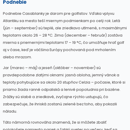
Podnebie
Podnebie Casablanky je darom pre golfistov. Vďaka vplyvu
Atlantiku sa mesto teší miernym podmienkam po celý rok. Letá
(jún – september) sú teplé, ale zriedkavo utlmené, s maximálnymi
teplotami okolo 26 – 28 °C. Zima (december – február) zostáva
mierna s priemernými teplotami 17 – 19 °C, čo umožňuje hrať golf
aj v čase, keď je väčšina Európy pochovaná pod mrholením
alebo mrazom.
Jar (marec – máj) a jeseň (október – november) sú
pravdepodobne zlatými oknami: jasná obloha, jemný vánok a
teploty pohybujúce sa okolo 20 stupňov Celzia – počasie, ktoré si
priamo žiada ranné odpaliská a lenivé popoludnia pri bazéne.
Zrážky sú slabé a zriedkavé, zvyčajne rýchlo ustupujú, čo
zabezpečuje, že ihriská zostanú zelené bez toho, aby pokazili
náladu.
Táto námorná rovnováha znamená, že si môžete zbaliť
polokošele namiesto pariek a ľahký sveter na večery, keď sa