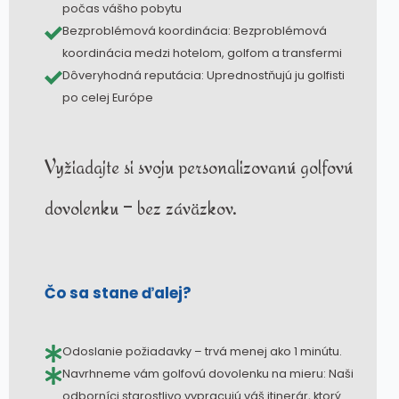
počas vášho pobytu
Bezproblémová koordinácia: Bezproblémová
koordinácia medzi hotelom, golfom a transfermi
Dôveryhodná reputácia: Uprednostňujú ju golfisti
po celej Európe
Vyžiadajte si svoju personalizovanú golfovú
dovolenku – bez záväzkov.
Čo sa stane ďalej?
Odoslanie požiadavky – trvá menej ako 1 minútu.
Navrhneme vám golfovú dovolenku na mieru: Naši
odborníci starostlivo vypracujú váš itinerár, ktorý