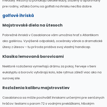
medaily. Rezorty tu ponúkajú detské kluby, bazény a apartmány
pre rodiny, vďaka čomu sa golfisti na ihrisku necítia dobre.
golfové ihriská
Majstrovské diela na útesoch
Pobrežné ihriská v Casablance vám umožnia hrať s Atlantikom
ako galériou. Vyvýšené odpaliská, oceánsky vánok a dramatické
útesy z útesov – tu príroda pridáva svoj vlastný handicap.
Klasika lemovaná borovicami
Niektoré rozloženia vymieňajú drámu za pokoj. Ferveje v tieni
eukalyptu a borovíc vytvárajú kolo, kde rytmus záleží viac ako na
surovej sile.
Rozloženia kalibru majstrovstiev
Casablanca sa môže pochváliť ihriskami určenými pre serióznych
hráčov: testami s parom 72 s vodnými prekážkami, hlbokým