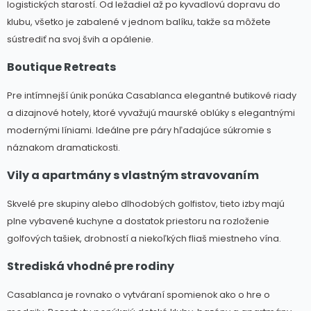
logistických starostí. Od ležadiel až po kyvadlovú dopravu do
klubu, všetko je zabalené v jednom balíku, takže sa môžete
sústrediť na svoj švih a opálenie.
Boutique Retreats
Pre intímnejší únik ponúka Casablanca elegantné butikové riady
a dizajnové hotely, ktoré vyvažujú maurské oblúky s elegantnými
modernými líniami. Ideálne pre páry hľadajúce súkromie s
náznakom dramatickosti.
Vily a apartmány s vlastným stravovaním
Skvelé pre skupiny alebo dlhodobých golfistov, tieto izby majú
plne vybavené kuchyne a dostatok priestoru na rozloženie
golfových tašiek, drobností a niekoľkých fliaš miestneho vína.
Strediská vhodné pre rodiny
Casablanca je rovnako o vytváraní spomienok ako o hre o