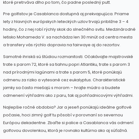
ktoré pretrváva dlho po tom, čo padne posledný putt.
Pre golfistov je Casablanca dostupná aj prekvapujúca. Priame
lety z hlavných európskych leteckých uzlov trvajú približne 3 – 4
hodiny, čo z nej robí rýchly skok do slnečného svitu. Medzinárodné
letisko Mohameda V. sa nachádza len 30 minút od centra mesta
a transfery vás rýchlo dopravia na fairwaye aj do rezortov.
Samotné ihriská sú štúdiou rozmanitosti. Očakávajte majstrovské
trate s parom 72, ktoré sa tiahnu popri Atlantiku, trate s parom 3
nad prírodnými lagúnami a trate s parom 5, ktoré ponúkajú
odmenu za riziko a vytesané cez eukalyptus. Charakteristické
jamky sa často miešajú s morom – hrajte múdro a budete
odmenení výhľadmi ako z paru, tak aj pohľadnicovými výhľadmi.
Najlepšie ročné obdobia? Jar a jeseň ponúkajú ideálne golfové
počasie, hoci zimný golf tu pôsobí v porovnaní so severnou
Európou dekadentne. Zbaľte si palice a Casablanca vás odmení
golfovou dovolenkou, ktorá je rovnako kultúrna ako aj súťažná.