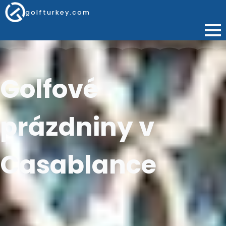
golfturkey.com
Golfové
prázdniny v
Casablance