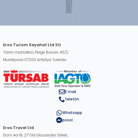
Eros Turizm Seyahat Ltd Sti
Tarım mahallesi, Perge Bulvarı 45/2
Muratpasa 07200 Antalya Turecko
E mail
telefón
Whatsapp
posol
Eros Travel Ltd
Dom Aa 19, 27 Old Gloucester Street,