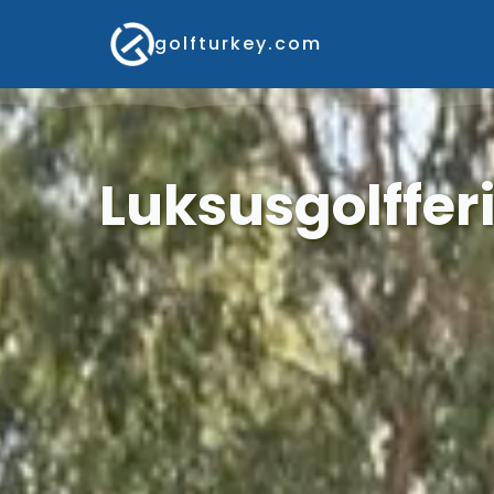
golfturkey.com
Luksusgolfferi