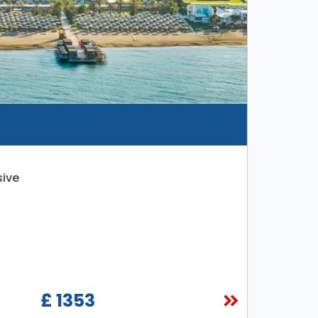
sive
£ 1353