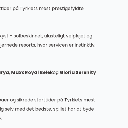
tider på Tyrkiets mest prestigefyldte
st – solbeskinnet, ulasteligt velplejet og
nede resorts, hvor servicen er instinktiv,
rya
,
Maxx Royal Belek
og
Gloria Serenity
paer og sikrede starttider på Tyrkiets mest
g selv med det bedste, spillet har at byde
.