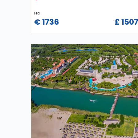
Fra
€ 1736
£ 150