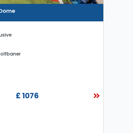
 Dome
usive
olfbaner
£ 1076