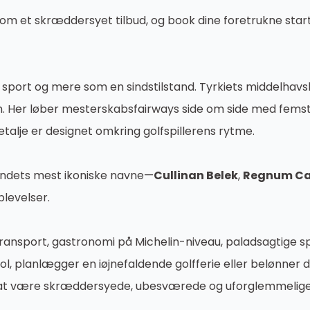
om et skræddersyet tilbud, og book dine foretrukne start
 sport og mere som en sindstilstand. Tyrkiets middelhavsky
 Her løber mesterskabsfairways side om side med femstjer
talje er designet omkring golfspillerens rytme.
 landets mest ikoniske navne—
Cullinan Belek
,
Regnum Ca
plevelser.
transport, gastronomi på Michelin-niveau, paladsagtige s
, planlægger en iøjnefaldende golfferie eller belønner di
til at være skræddersyede, ubesværede og uforglemmelige