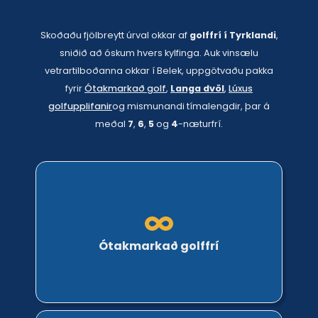
Skoðaðu fjölbreytt úrval okkar af
golffrí í Tyrklandi
,
sniðið að óskum hvers kylfinga. Auk vinsælu
vetrartilboðanna okkar í Belek, uppgötvaðu pakka
fyrir
Ótakmarkað golf
,
Langa dvöl
,
Lúxus
golfupplifanir
og mismunandi tímalengdir, þar á
meðal
7
,
6
,
5
og
4
-næturfrí.
Ótakmarkað golffrí