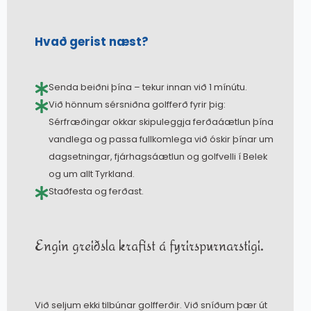
Hvað gerist næst?
Senda beiðni þína – tekur innan við 1 mínútu.
Við hönnum sérsniðna golfferð fyrir þig:
Sérfræðingar okkar skipuleggja ferðaáætlun þína
vandlega og passa fullkomlega við óskir þínar um
dagsetningar, fjárhagsáætlun og golfvelli í Belek
og um allt Tyrkland.
Staðfesta og ferðast.
Engin greiðsla krafist á fyrirspurnarstigi.
Við seljum ekki tilbúnar golfferðir. Við sníðum þær út