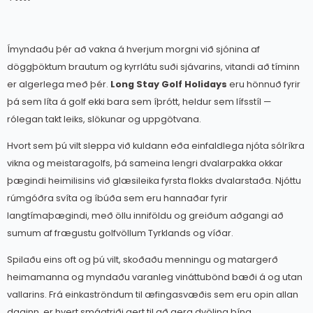
Ímyndaðu þér að vakna á hverjum morgni við sjónina af
döggþöktum brautum og kyrrlátu suði sjávarins, vitandi að tíminn
er algerlega með þér.
Long Stay Golf Holidays
eru hönnuð fyrir
þá sem líta á golf ekki bara sem íþrótt, heldur sem lífsstíl —
rólegan takt leiks, slökunar og uppgötvana.
Hvort sem þú vilt sleppa við kuldann eða einfaldlega njóta sólríkra
vikna og meistaragolfs, þá sameina lengri dvalarpakka okkar
þægindi heimilisins við glæsileika fyrsta flokks dvalarstaða. Njóttu
rúmgóðra svíta og íbúða sem eru hannaðar fyrir
langtímaþægindi, með öllu inniföldu og greiðum aðgangi að
sumum af frægustu golfvöllum Tyrklands og víðar.
Spilaðu eins oft og þú vilt, skoðaðu menningu og matargerð
heimamanna og myndaðu varanleg vináttubönd bæði á og utan
vallarins. Frá einkaströndum til æfingasvæðis sem eru opin allan
daginn, er hvert smáatriði gert til að gera dvölina þína