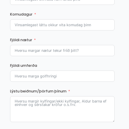
Komudagur
Fjöldi nætur
Fjöldi umferða
Lýstu beiðnum/þörfum þínum