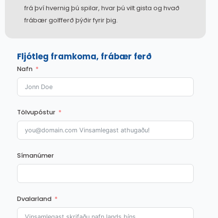
frá því hvernig þú spilar, hvar þú vilt gista og hvað
frábær golfferð þýðir fyrir þig.
Fljótleg framkoma, frábær ferð
Nafn
Tölvupóstur
Símanúmer
Dvalarland