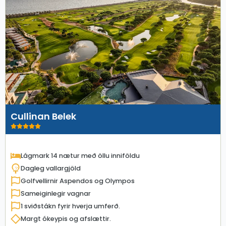
Cullinan Belek
Lágmark 14 nætur með öllu inniföldu
Dagleg vallargjöld
Golfvellirnir Aspendos og Olympos
Sameiginlegir vagnar
1 sviðstákn fyrir hverja umferð.
Margt ókeypis og afslættir.