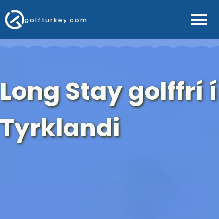
golfturkey.com
Long Stay golffrí í
Tyrklandi