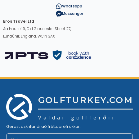
Whatsapp
Messenger
Eros Travel Ltd
Aa House 19, Old Gloucester Street 27,
Lundúnir, England, WC1N 3AX
GOLFTURKEY.COM
Valdar golfferðir
Gerast áskrifandi að fréttabréfi okkar.