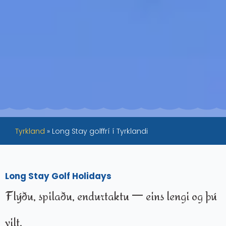
Tyrkland
»
Long Stay golffrí í Tyrklandi
Long Stay Golf Holidays
Flýðu, spilaðu, endurtaktu — eins lengi og þú
vilt.