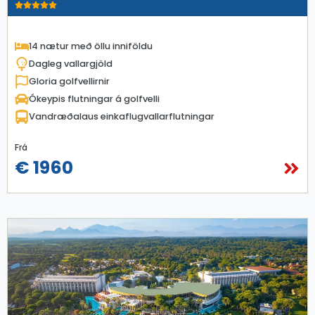
14 nætur með öllu inniföldu
Dagleg vallargjöld
Gloria golfvellirnir
Ókeypis flutningar á golfvelli
Vandræðalaus einkaflugvallarflutningar
Frá
€ 1960