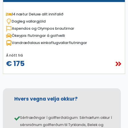
14 nætur Deluxe allt innifalið
Dagleg vallargjöld
Aspendos og Olympos brautirnar
Ókeypis flutningar á golfvelli
Vandræðalaus einkaflugvallarflutningar
Á nótt frá
€ 175
Hvers vegna velja okkur?
Sérfræðingar í golfferðalögum: Sérhæfum okkur í
sérsniðnum golfferðum til Tyrklands, Belek og