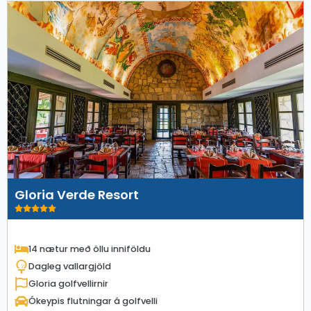
Gloria Verde Resort
14 nætur með öllu inniföldu
Dagleg vallargjöld
Gloria golfvellirnir
Ókeypis flutningar á golfvelli