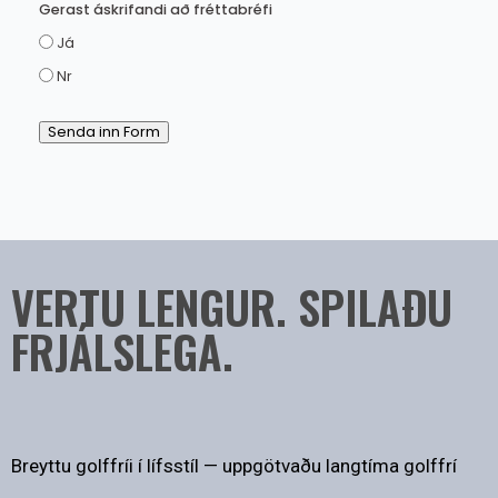
Gerast áskrifandi að fréttabréfi
Já
Nr
Senda inn Form
VERTU LENGUR. SPILAÐU
FRJÁLSLEGA.
Breyttu golffríi í lífsstíl — uppgötvaðu langtíma golffrí