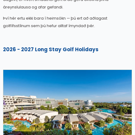
áreynslulausa og afar gefandi.
Því hér ertu ekki bara í heimsókn — þú ert að aðlagast
golflífsstílnum sem þú hefur alltaf ímyndað þér.
2026 - 2027 Long Stay Golf Holidays