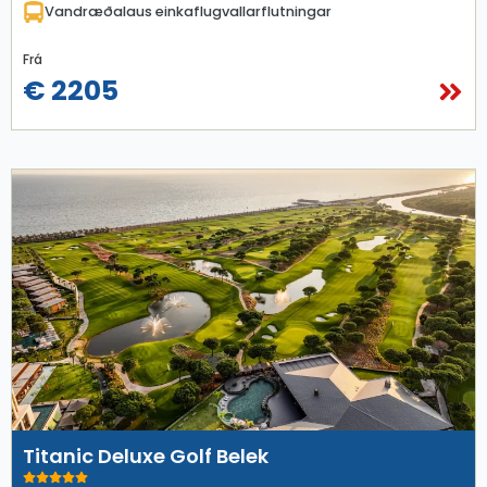
Vandræðalaus einkaflugvallarflutningar
Frá
€ 2205
Titanic Deluxe Golf Belek