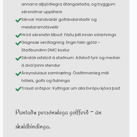
annarra alþjóðlegra áfangastaða, og tryggjum
sérsniðnar upplifanir.
Sérval: Handvaldir golfdvalarstaðir og
meistaramótsvellir
Hröð sérsniðin tilboð: Fáðu þitt innan sólarhrings
Gagnsæ verðlagning: Engin falin gjöld –
Staðbundinn DMC kostur
Sérstök aðstoð á staðnum: Aðstoð fyrir og meðan
á dvöl þinni stendur
Áreynslulaus samhæfing: Óaðfinnanleg milli
hótels, golfs og flutninga
Traust orðspor: Kylfingar um alla Evrópu kjósa það
Pantaðu persónulega golfferð – án
skuldbindinga.