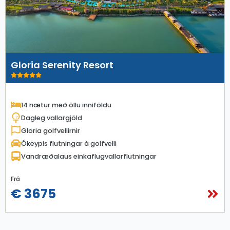
Gloria Serenity Resort
14 nætur með öllu inniföldu
Dagleg vallargjöld
Gloria golfvellirnir
Ókeypis flutningar á golfvelli
Vandræðalaus einkaflugvallarflutningar
Frá
€ 3675