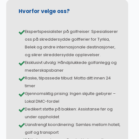
Hvorfor velge oss?
Ekspertspesialister på golfreiser: Spesialiserer
oss på skreddersydde golfferier for Tyrkia,
Belek og andre internasjonale destinasjoner,
og sikrer skreddersydde opplevelser.
Eksklusivt utvalg: Håndplukkede golfanlegg og
mesterskapsbaner
Raske, tilpassede tilbud: Motta ditt innen 24
timer
Gjennomsiktig prising: Ingen skjulte gebyrer –
Lokal DMC-fordel
Dedikert støtte på bakken: Assistanse før og
under oppholdet
Uanstrengt koordinering: Sømløs mellom hotell,
golf og transport