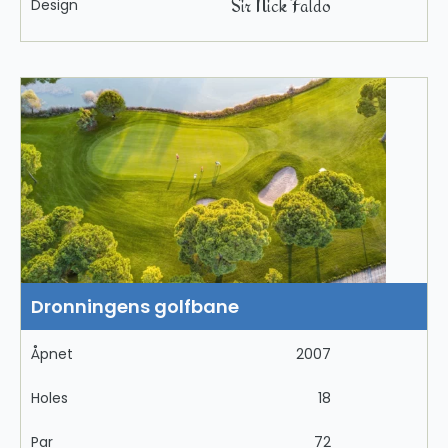
Sir Nick Faldo
Design
Dronningens golfbane
Åpnet
2007
Holes
18
Par
72