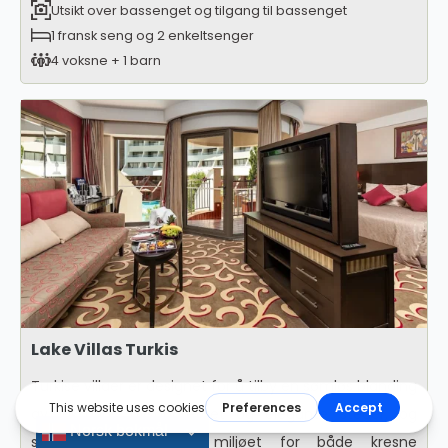
Utsikt over bassenget og tilgang til bassenget
1 fransk seng og 2 enkeltsenger
4 voksne + 1 barn
Lake Villas Turkis
Turkise villaer er designet for å tilby en sømløs blanding
av luksuriøs avsondrethet og elegante steder, og
Norsk bokmål
skaper det perfekte miljøet for både kresne