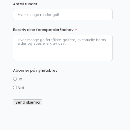
Antall runder
Beskriv dine forespørsler/behov
Abonner på nyhetsbrev
Ja
Nei
Send skjema