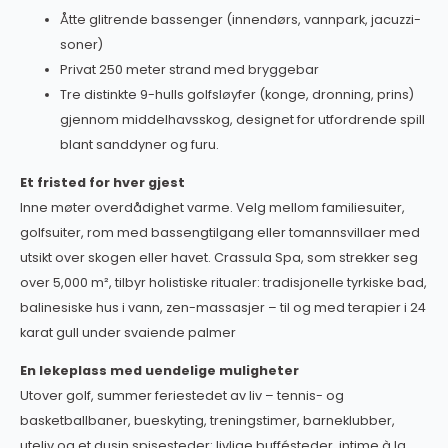
Åtte glitrende bassenger (innendørs, vannpark, jacuzzi-
soner)
Privat 250 meter strand med bryggebar
Tre distinkte 9-hulls golfsløyfer (konge, dronning, prins)
gjennom middelhavsskog, designet for utfordrende spill
blant sanddyner og furu.
Et fristed for hver gjest
Inne møter overdådighet varme. Velg mellom familiesuiter,
golfsuiter, rom med bassengtilgang eller tomannsvillaer med
utsikt over skogen eller havet.
Crassula Spa, som strekker seg
over 5,000 m², tilbyr holistiske ritualer: tradisjonelle tyrkiske bad,
balinesiske hus i vann, zen-massasjer – til og med terapier i 24
karat gull under svaiende palmer
En lekeplass med uendelige muligheter
Utover golf, summer feriestedet av liv – tennis- og
basketballbaner, bueskyting, treningstimer, barneklubber,
uteliv og et dusin spisesteder: livlige buffésteder, intime à la