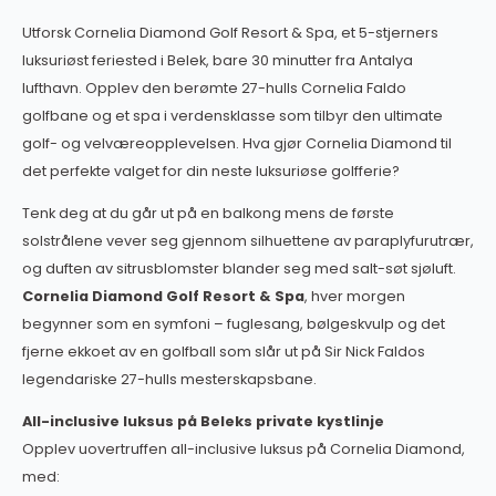
Utforsk Cornelia Diamond Golf Resort & Spa, et 5-stjerners
luksuriøst feriested i Belek, bare 30 minutter fra Antalya
lufthavn. Opplev den berømte 27-hulls Cornelia Faldo
golfbane og et spa i verdensklasse som tilbyr den ultimate
golf- og velværeopplevelsen. Hva gjør Cornelia Diamond til
det perfekte valget for din neste luksuriøse golfferie?
Tenk deg at du går ut på en balkong mens de første
solstrålene vever seg gjennom silhuettene av paraplyfurutrær,
og duften av sitrusblomster blander seg med salt-søt sjøluft.
Cornelia Diamond Golf Resort & Spa
, hver morgen
begynner som en symfoni – fuglesang, bølgeskvulp og det
fjerne ekkoet av en golfball som slår ut på Sir Nick Faldos
legendariske 27-hulls mesterskapsbane.
All-inclusive luksus på Beleks private kystlinje
Opplev uovertruffen all-inclusive luksus på Cornelia Diamond,
med: