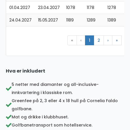
01.04.2027
23.04.2027
1078
1178
1278
24.04.2027
15.05.2027
1189
1289
1389
«
‹
1
2
›
»
Hva er inkludert
5 netter med diamanter og all-inclusive-
innkvartering i klassiske rom.
Greenfee på 2, 3 eller 4 x 18 hull på Cornelia Faldo
golfbane.
Mat og drikke i klubbhuset.
Golfbanetransport som hotellservice.