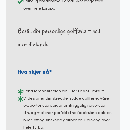
Pålitelig omdømme: Foretrukket av golfere
over hele Europa
Bestill din personlige golfferie – helt
uforpliktende.
Hva skjer nå?
Send forespørselen din – tar under 1 minutt.
Vi designer din skreddersydde golfferie: Våre
eksperter utarbeider omhyggelig reiseruten
din, og matcher perfekt dine foretrukne datoer,
budsjett og ønskede golfbaner i Belek og over
hele Tyrkia.