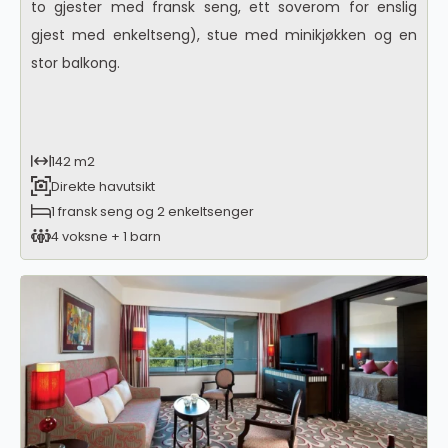
to gjester med fransk seng, ett soverom for enslig
gjest med enkeltseng), stue med minikjøkken og en
stor balkong.
142 m2
Direkte havutsikt
1 fransk seng og 2 enkeltsenger
4 voksne + 1 barn