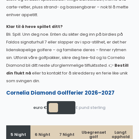
carte-retter, pluss strand- og bassengbarer – nok til å mette
enhver appetitt.
Klar til å heve spillet ditt?
Bli. Spill. Unn deg noe. Enten du sikter deg inn på birdies på
Faldos signaturhull 7 eller slapper av i spa-stillhet, er det her
lidenskapelige golfere – og familiene deres – finner rytmen
sin. Utforsk våre golfpakker, sikre deg tee-tid og la Cornelia
Diamond bli ditt neste uforglemmelige tilfluktssted. 👉
Bestill
din flukt nå
eller ta kontakt for å skreddersy en ferie like unik
som svingen din.
Cornelia Diamond Golfferier 2026–2027
euro €
£ pund sterling
Ubegrenset
Langt
5 Night
6 Night
7 Night
golf
opphold