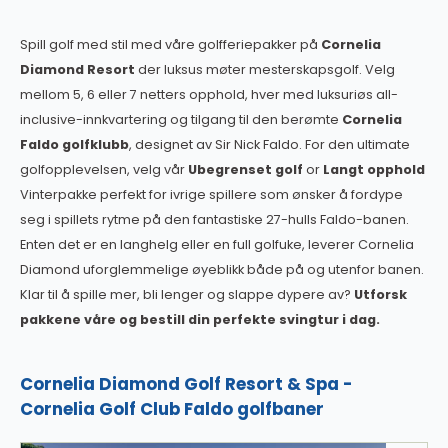
Spill golf med stil med våre golfferiepakker på
Cornelia
Diamond Resort
der luksus møter mesterskapsgolf. Velg
mellom 5, 6 eller 7 netters opphold, hver med luksuriøs all-
inclusive-innkvartering og tilgang til den berømte
Cornelia
Faldo golfklubb
, designet av Sir Nick Faldo. For den ultimate
golfopplevelsen, velg vår
Ubegrenset golf
or
Langt opphold
Vinterpakke perfekt for ivrige spillere som ønsker å fordype
seg i spillets rytme på den fantastiske 27-hulls Faldo-banen.
Enten det er en langhelg eller en full golfuke, leverer Cornelia
Diamond uforglemmelige øyeblikk både på og utenfor banen.
Klar til å spille mer, bli lenger og slappe dypere av?
Utforsk
pakkene våre og bestill din perfekte svingtur i dag.
Cornelia Diamond Golf Resort & Spa -
Cornelia Golf Club Faldo golfbaner