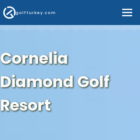
golfturkey.com
Cornelia
Diamond Golf
Resort