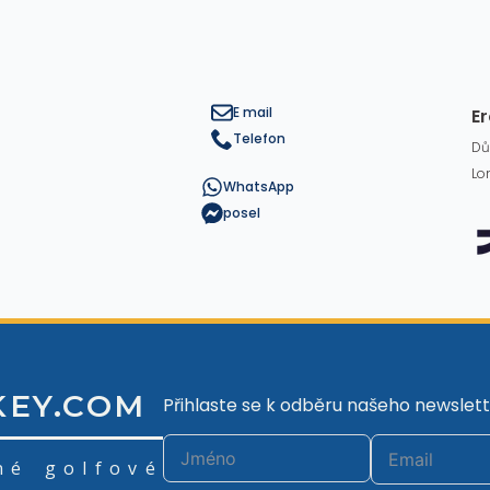
E mail
Er
Telefon
Dů
Lo
WhatsApp
posel
KEY.COM
Přihlaste se k odběru našeho newslett
né golfové