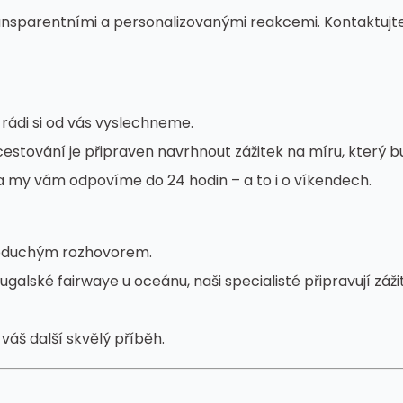
nsparentními a personalizovanými reakcemi. Kontaktujte
rádi si od vás vyslechneme.
estování je připraven navrhnout zážitek na míru, který b
 my vám odpovíme do 24 hodin – a to i o víkendech.
oduchým rozhovorem.
alské fairwaye u oceánu, naši specialisté připravují zážit
váš další skvělý příběh.