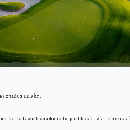
na zpráva daleko.
stupujete cestovní kancelář nebo jen hledáte více informa