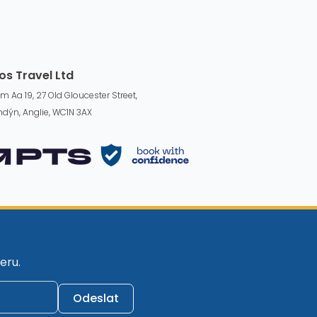
os Travel Ltd
m Aa 19, 27 Old Gloucester Street,
ndýn, Anglie, WC1N 3AX
eru.
Odeslat