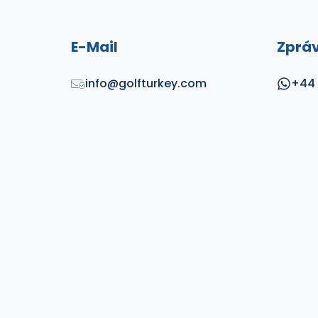
E-Mail
Zprá
info@golfturkey.com
+44 