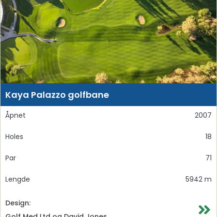
Kaya Palazzo golfbane
Åpnet
2007
Holes
18
Par
71
Lengde
5942 m
Design:
Golf Med Ltd og David Jones