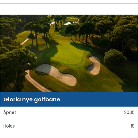
Gloria nye golfbane
Åpnet
2005
Holes
18