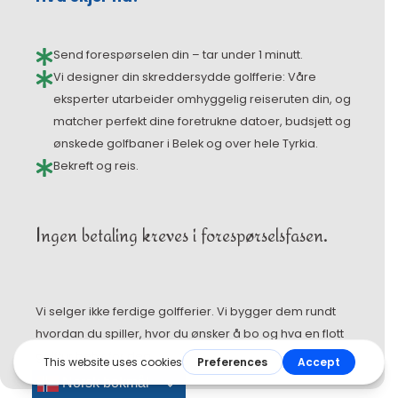
Send forespørselen din – tar under 1 minutt.
Vi designer din skreddersydde golfferie: Våre
eksperter utarbeider omhyggelig reiseruten din, og
matcher perfekt dine foretrukne datoer, budsjett og
ønskede golfbaner i Belek og over hele Tyrkia.
Bekreft og reis.
Ingen betaling kreves i forespørselsfasen.
Vi selger ikke ferdige golfferier. Vi bygger dem rundt
hvordan du spiller, hvor du ønsker å bo og hva en flott
golftur betyr for deg.
Norsk bokmål