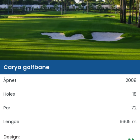
Carya golfbane
Åpnet
2008
Holes
18
Par
72
Lengde
6605 m
Design: