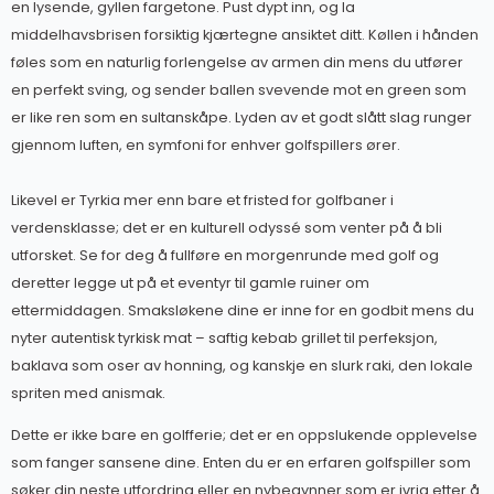
en lysende, gyllen fargetone. Pust dypt inn, og la
middelhavsbrisen forsiktig kjærtegne ansiktet ditt. Køllen i hånden
føles som en naturlig forlengelse av armen din mens du utfører
en perfekt sving, og sender ballen svevende mot en green som
er like ren som en sultanskåpe. Lyden av et godt slått slag runger
gjennom luften, en symfoni for enhver golfspillers ører.
Likevel er Tyrkia mer enn bare et fristed for golfbaner i
verdensklasse; det er en kulturell odyssé som venter på å bli
utforsket. Se for deg å fullføre en morgenrunde med golf og
deretter legge ut på et eventyr til gamle ruiner om
ettermiddagen. Smaksløkene dine er inne for en godbit mens du
nyter autentisk tyrkisk mat – saftig kebab grillet til perfeksjon,
baklava som oser av honning, og kanskje en slurk raki, den lokale
spriten med anismak.
Dette er ikke bare en golfferie; det er en oppslukende opplevelse
som fanger sansene dine. Enten du er en erfaren golfspiller som
søker din neste utfordring eller en nybegynner som er ivrig etter å