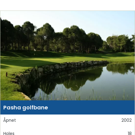
Pasha golfbane
Åpnet
2002
Holes
18