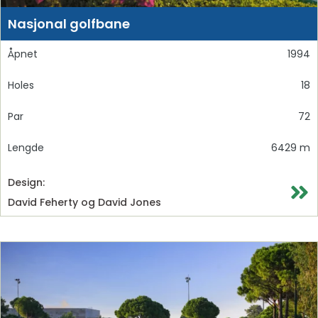
Nasjonal golfbane
Åpnet
1994
Holes
18
Par
72
Lengde
6429 m
Design:
David Feherty og David Jones