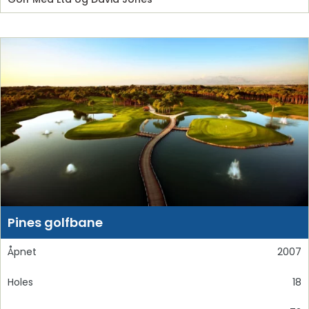
Pines golfbane
Åpnet
2007
Holes
18