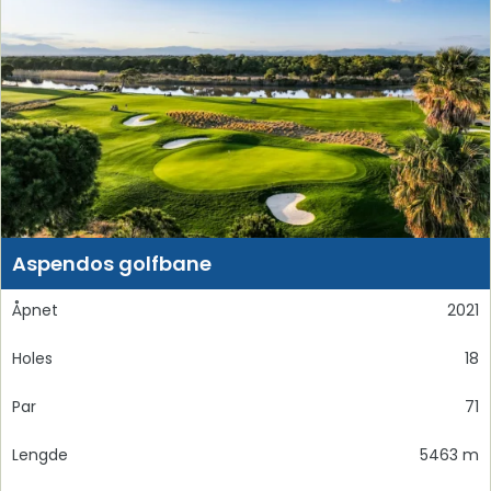
Aspendos golfbane
Åpnet
2021
Holes
18
Par
71
Lengde
5463 m