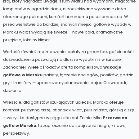
kraj, który nagradza uwagę: szum wiatru nad wydmami, migotanie
lampionów w ogrodzie riadu, nieoczekiwane wyzwanie dołka
otoczonego palmami, komfort hammamu po osiemnastce. W
przeciwieństwie do bardziej znanych miejsc, golfowe wypady w
Maroku wciąż wydają się świeże – nowe pola, dramatyczne
przejścia, lokalny klimat.
Wartość również ma znaczenie: opłaty za green fee, gościnność i
doświadczenia pozwalają na dłuższe wydatki niż w Europie
Zachodniej. Wiele ośrodków
oferta kompleksowa
wakacje
golfowe w Maroku
pakiety, łączenie noclegów, posiłków, godzin
gry,
i transfery — upraszczamy planowanie, dając Ci swobodę
działania.
Wreszcie, dla golfistów szukających ucieczki, Maroko oferuje
kontrast: pustynną ciszę, atlantycki wiatr, puls miasta, górską ciszę
– wszystko dostępne w ciągu kilku dni. To nie tylko
Przerwa na
golfa w Maroku
; to zaproszenie do spojrzenia na grę z nowej
perspektywy.