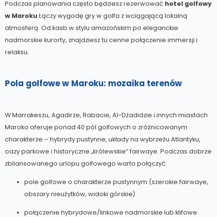
Podczas planowania często będziesz rezerwować
hotel golfowy
w Maroku
Łączy wygodę gry w golfa z wciągającą lokalną
atmosferą. Od kasb w stylu amazońskim po eleganckie
nadmorskie kurorty, znajdziesz tu cenne połączenie immersji i
relaksu.
Pola golfowe w Maroku: mozaika terenów
W Marrakeszu, Agadirze, Rabacie, Al-Dżadidzie i innych miastach
Maroko oferuje ponad 40 pól golfowych o zróżnicowanym
charakterze – hybrydy pustynne, układy na wybrzeżu Atlantyku,
oazy parkowe i historyczne „królewskie” fairwaye. Podczas dobrze
zbilansowanego urlopu golfowego warto połączyć:
pole golfowe o charakterze pustynnym (szerokie fairwaye,
obszary nieużytków, widoki górskie)
połączenie hybrydowe/linkowe nadmorskie lub klifowe