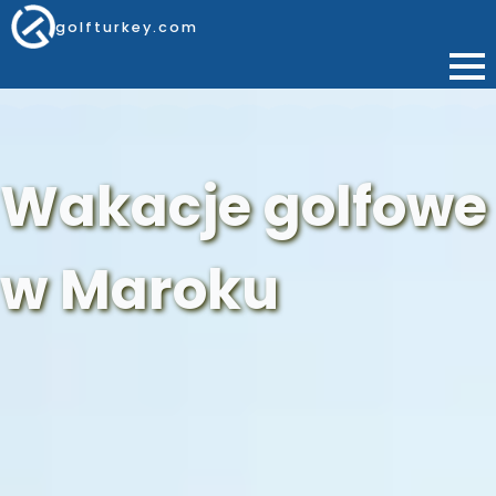
golfturkey.com
Wakacje golfowe
w Maroku