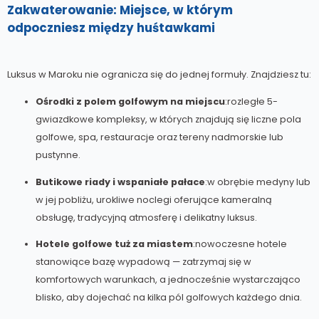
Zakwaterowanie: Miejsce, w którym
odpoczniesz między huśtawkami
Luksus w Maroku nie ogranicza się do jednej formuły. Znajdziesz tu:
Ośrodki z polem golfowym na miejscu
:rozległe 5-
gwiazdkowe kompleksy, w których znajdują się liczne pola
golfowe, spa, restauracje oraz tereny nadmorskie lub
pustynne.
Butikowe riady i wspaniałe pałace
:w obrębie medyny lub
w jej pobliżu, urokliwe noclegi oferujące kameralną
obsługę, tradycyjną atmosferę i delikatny luksus.
Hotele golfowe tuż za miastem
:nowoczesne hotele
stanowiące bazę wypadową — zatrzymaj się w
komfortowych warunkach, a jednocześnie wystarczająco
blisko, aby dojechać na kilka pól golfowych każdego dnia.