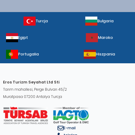
Turcja
Bułgaria
Egipt
Maroko
Portugalia
Hiszpania
Eros Turizm Seyahat Ltd Sti
Tarım mahallesi, Perge Bulvarı 45/2
Muratpasa 07200 Antalya Turcja
E-mail