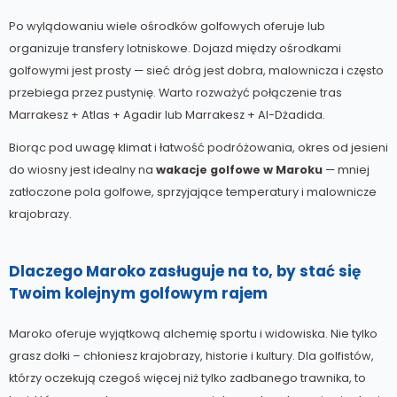
Po wylądowaniu wiele ośrodków golfowych oferuje lub
organizuje transfery lotniskowe. Dojazd między ośrodkami
golfowymi jest prosty — sieć dróg jest dobra, malownicza i często
przebiega przez pustynię. Warto rozważyć połączenie tras
Marrakesz + Atlas + Agadir lub Marrakesz + Al-Dżadida.
Biorąc pod uwagę klimat i łatwość podróżowania, okres od jesieni
do wiosny jest idealny na
wakacje golfowe w Maroku
— mniej
zatłoczone pola golfowe, sprzyjające temperatury i malownicze
krajobrazy.
Dlaczego Maroko zasługuje na to, by stać się
Twoim kolejnym golfowym rajem
Maroko oferuje wyjątkową alchemię sportu i widowiska. Nie tylko
grasz dołki – chłoniesz krajobrazy, historie i kultury. Dla golfistów,
którzy oczekują czegoś więcej niż tylko zadbanego trawnika, to