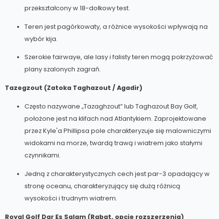
przekształcony w 18-dołkowy test.
Teren jest pagórkowaty, a różnice wysokości wpływają na
wybór kija.
Szerokie fairwaye, ale lasy i falisty teren mogą pokrzyżować
plany szalonych zagrań.
Tazegzout (Zatoka Taghazout / Agadir)
Często nazywane „Tazaghzout” lub Taghazout Bay Golf,
położone jest na klifach nad Atlantykiem. Zaprojektowane
przez Kyle'a Phillipsa pole charakteryzuje się malowniczymi
widokami na morze, twardą trawą i wiatrem jako stałymi
czynnikami.
Jedną z charakterystycznych cech jest par-3 opadający w
stronę oceanu, charakteryzujący się dużą różnicą
wysokości i trudnym wiatrem.
Royal Golf Dar Es Salam (Rabat, opcje rozszerzenia)