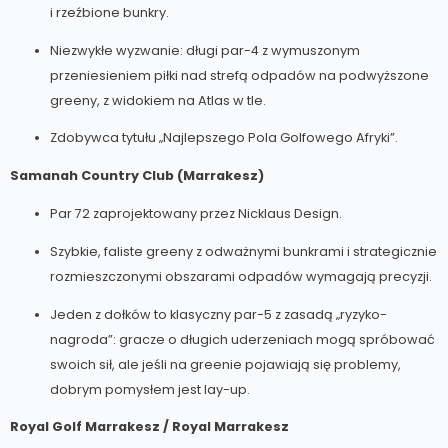
i rzeźbione bunkry.
Niezwykłe wyzwanie: długi par-4 z wymuszonym
przeniesieniem piłki nad strefą odpadów na podwyższone
greeny, z widokiem na Atlas w tle.
Zdobywca tytułu „Najlepszego Pola Golfowego Afryki”.
Samanah Country Club (Marrakesz)
Par 72 zaprojektowany przez Nicklaus Design.
Szybkie, faliste greeny z odważnymi bunkrami i strategicznie
rozmieszczonymi obszarami odpadów wymagają precyzji.
Jeden z dołków to klasyczny par-5 z zasadą „ryzyko-
nagroda”: gracze o długich uderzeniach mogą spróbować
swoich sił, ale jeśli na greenie pojawiają się problemy,
dobrym pomysłem jest lay-up.
Royal Golf Marrakesz / Royal Marrakesz