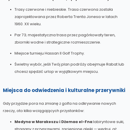
Trasy czerwone i niebieskie. Trasa czerwona została
zaprojektowana przez Roberta Trenta Jonesa w latach
1960. XX wieku.
Par 73; majestatyczna trasa przez pagórkowaty teren,
zbiorniki wodne i strategiczne rozmieszczenie.
Miejsce turnieju Hassan II Golf Trophy.
Świetny wybór, jeśli Twój plan podróży obejmuje Rabat lub
chcesz spędzić urlop w wyjątkowym miejscu.
Miejsca do odwiedzenia i kulturalne przerywniki
Gdy przyjdzie pora na zmianę z golfa na odkrywanie nowych
rzeczy, oto kilka wciągających przystanków:
Medyna w Marakeszu i Dżemaa el-Fna
:labiryntowe suki,
stragany z przyprawami, zacienione alejki — wędruj, aż