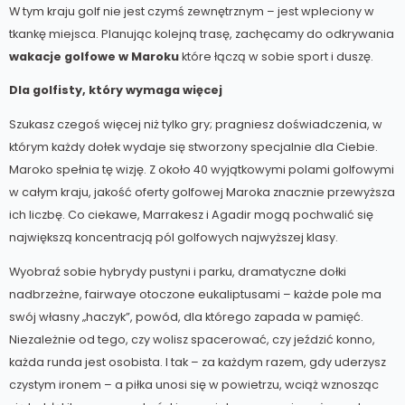
W tym kraju golf nie jest czymś zewnętrznym – jest wpleciony w
tkankę miejsca. Planując kolejną trasę, zachęcamy do odkrywania
wakacje golfowe w Maroku
które łączą w sobie sport i duszę.
Dla golfisty, który wymaga więcej
Szukasz czegoś więcej niż tylko gry; pragniesz doświadczenia, w
którym każdy dołek wydaje się stworzony specjalnie dla Ciebie.
Maroko spełnia tę wizję. Z około 40 wyjątkowymi polami golfowymi
w całym kraju, jakość oferty golfowej Maroka znacznie przewyższa
ich liczbę. Co ciekawe, Marrakesz i Agadir mogą pochwalić się
największą koncentracją pól golfowych najwyższej klasy.
Wyobraź sobie hybrydy pustyni i parku, dramatyczne dołki
nadbrzeżne, fairwaye otoczone eukaliptusami – każde pole ma
swój własny „haczyk”, powód, dla którego zapada w pamięć.
Niezależnie od tego, czy wolisz spacerować, czy jeździć konno,
każda runda jest osobista. I tak – za każdym razem, gdy uderzysz
czystym ironem – a piłka unosi się w powietrzu, wciąż wznosząc