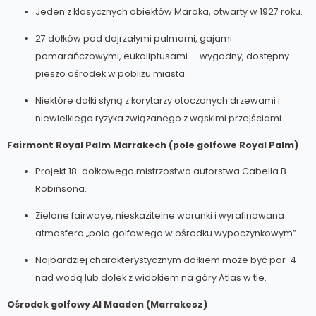
Jeden z klasycznych obiektów Maroka, otwarty w 1927 roku.
27 dołków pod dojrzałymi palmami, gajami
pomarańczowymi, eukaliptusami — wygodny, dostępny
pieszo ośrodek w pobliżu miasta.
Niektóre dołki słyną z korytarzy otoczonych drzewami i
niewielkiego ryzyka związanego z wąskimi przejściami.
Fairmont Royal Palm Marrakech (pole golfowe Royal Palm)
Projekt 18-dołkowego mistrzostwa autorstwa Cabella B.
Robinsona.
Zielone fairwaye, nieskazitelne warunki i wyrafinowana
atmosfera „pola golfowego w ośrodku wypoczynkowym”.
Najbardziej charakterystycznym dołkiem może być par-4
nad wodą lub dołek z widokiem na góry Atlas w tle.
Ośrodek golfowy Al Maaden (Marrakesz)