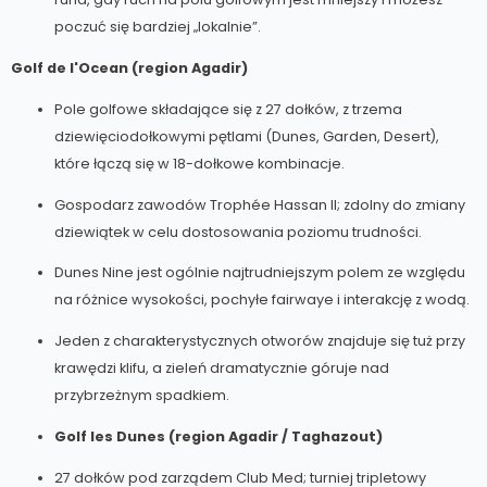
poczuć się bardziej „lokalnie”.
Golf de l'Ocean (region Agadir)
Pole golfowe składające się z 27 dołków, z trzema
dziewięciodołkowymi pętlami (Dunes, Garden, Desert),
które łączą się w 18-dołkowe kombinacje.
Gospodarz zawodów Trophée Hassan II; zdolny do zmiany
dziewiątek w celu dostosowania poziomu trudności.
Dunes Nine jest ogólnie najtrudniejszym polem ze względu
na różnice wysokości, pochyłe fairwaye i interakcję z wodą.
Jeden z charakterystycznych otworów znajduje się tuż przy
krawędzi klifu, a zieleń dramatycznie góruje nad
przybrzeżnym spadkiem.
Golf les Dunes (region Agadir / Taghazout)
27 dołków pod zarządem Club Med; turniej tripletowy