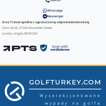
telefon
WhatsApp
Messenger
Eros Travel spółka z ograniczoną odpowiedzialnością
Dom Aa 19, 27 Old Gloucester Street,
Londyn, Anglia, WC1N 3AX
GOLFTURKEY.COM
Wyselekcjonowane
wypady na golfa