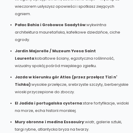
wieczorem usłyszysz opowieści i spotkasz ziejących
ogniem.
Pałac Bahia i Grobowce Saadytów
:wykwintna
architektura mauretańska, kafelkowe dziedzińce, ciche
ogrody.
Jardin Majorelle / Muzeum Yvesa Saint
Laurenta
:kobaltowe ściany, egzotyczna roślinność,
wizualny spokój pośród miejskiego zgiełku.
Jazda w kierunku gór Atlas (przez przełęcz Tizi n'
Tichka)
:wysokie przełęcze, srebrzyste szczyty, berberyjskie
wioski przyczepione do zboczy.
El Jadida i portugalska cysterna
:stare fortyfikacje, widoki
na morze, echa historii morskiej.
Mury obronne i medina Essaouiry
:wiatr, galerie sztuki,
targi rybne, atlantycka bryza na twarzy.