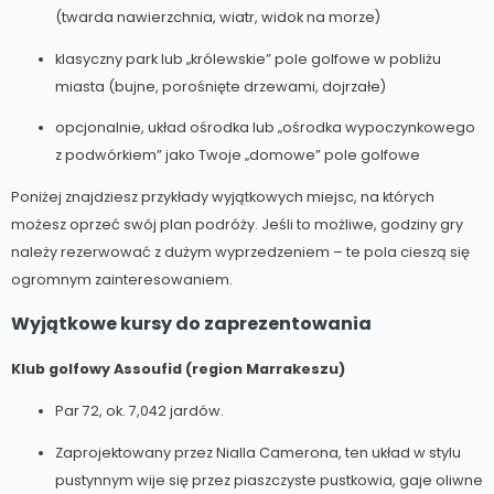
(twarda nawierzchnia, wiatr, widok na morze)
klasyczny park lub „królewskie” pole golfowe w pobliżu
miasta (bujne, porośnięte drzewami, dojrzałe)
opcjonalnie, układ ośrodka lub „ośrodka wypoczynkowego
z podwórkiem” jako Twoje „domowe” pole golfowe
Poniżej znajdziesz przykłady wyjątkowych miejsc, na których
możesz oprzeć swój plan podróży. Jeśli to możliwe, godziny gry
należy rezerwować z dużym wyprzedzeniem – te pola cieszą się
ogromnym zainteresowaniem.
Wyjątkowe kursy do zaprezentowania
Klub golfowy Assoufid (region Marrakeszu)
Par 72, ok. 7,042 jardów.
Zaprojektowany przez Nialla Camerona, ten układ w stylu
pustynnym wije się przez piaszczyste pustkowia, gaje oliwne