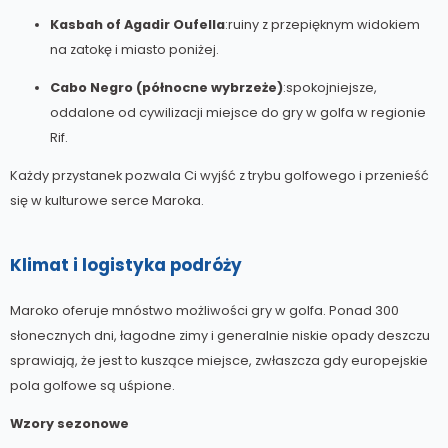
Kasbah of Agadir Oufella
:ruiny z przepięknym widokiem
na zatokę i miasto poniżej.
Cabo Negro (północne wybrzeże)
:spokojniejsze,
oddalone od cywilizacji miejsce do gry w golfa w regionie
Rif.
Każdy przystanek pozwala Ci wyjść z trybu golfowego i przenieść
się w kulturowe serce Maroka.
Klimat i logistyka podróży
Maroko oferuje mnóstwo możliwości gry w golfa. Ponad 300
słonecznych dni, łagodne zimy i generalnie niskie opady deszczu
sprawiają, że jest to kuszące miejsce, zwłaszcza gdy europejskie
pola golfowe są uśpione.
Wzory sezonowe