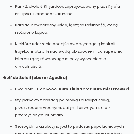
Par 72, około 6,811 jardów, zaprojektowany przez Kyle'a
Phillipsa i Fernando Caruncho.
Bardziej nowoczesny układ, łączący roślinność, wodę i
rzeźbione kopce.
Niektóre uderzenia podejściowe wymagają kontroli
trajektorii lotu piłki nad wodą lub zboczem, co zapewnia
interesującą równowagę między wyzwaniem a
grywalnością.
Golf du Soleil (obszar Agadiru)
Dwa pola 18-dołkowe:
Kurs Tikida
oraz
Kurs mistrzowski
.
Styl parkowy z obsadą palmową i eukaliptusową,
przeszkodami wodnymi, dużymi fairwayami, ale z
przemyślanymi bunkrami.
Szczególnie atrakcyjne jest to podczas popołudniowych
rund, gdy ruch na polu golfowym jest mniejszy i możesz