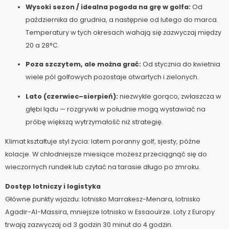
Wysoki sezon / idealna pogoda na grę w golfa:
Od
października do grudnia, a następnie od lutego do marca.
Temperatury w tych okresach wahają się zazwyczaj między
20 a 28°C.
Poza szczytem, ​​ale można grać:
Od stycznia do kwietnia
wiele pól golfowych pozostaje otwartych i zielonych.
Lato (czerwiec–sierpień):
niezwykle gorąco, zwłaszcza w
głębi lądu — rozgrywki w południe mogą wystawiać na
próbę większą wytrzymałość niż strategię.
Klimat kształtuje styl życia: latem poranny golf, sjesty, późne
kolacje. W chłodniejsze miesiące możesz przeciągnąć się do
wieczornych rundek lub czytać na tarasie długo po zmroku.
Dostęp lotniczy i logistyka
Główne punkty wjazdu: lotnisko Marrakesz-Menara, lotnisko
Agadir-Al-Massira, mniejsze lotnisko w Essaouirze. Loty z Europy
trwają zazwyczaj od 3 godzin 30 minut do 4 godzin.