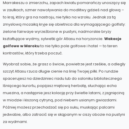
Marrakeszu o zmierzchu, zapach kwiatu pomarańczy unoszący się
w zaułkach, szmer nawoływania do modlitwy gdzieś nad głową –
to kraj, który gra na nastroju, nie tylko na wzroku. Jednak za tą
zmysłową mozaiką kryje się obietnica dla wymagającego golfisty:
zielone fairwaye wyrzeźbione w pustyni, nadmorskie bryzy
kształtujące wydmy, sylwetki gór Atlasu na horyzoncie.
Wakacje
golfowe w Maroku
to nie tylko pole golfowe i hotel — to teren
kontrastów, który trzeba poczuć.
Wyobraź sobie, że grasz o świcie, powietrze jest rześkie, a odległy
szczyt Atlasu rzuca długie cienie na linię Twojej piłki. Po rundzie
spacerujesz na dziedziniec riadu lub do saloniku bibliotecznego
lśniącego kurortu, popijasz miętową herbatę, słuchając echa
muezina, a następnie jesz kolację przy świetle latarni, z jagnięciną
w miodzie i kiszoną cytryną, pod niebem usianym gwiazdami.
Później możesz przechadzać się po suku, muskając palcami
jedwabie, albo zatracić się w skąpanym w ciszy obozie na pustyni
za wydmami.